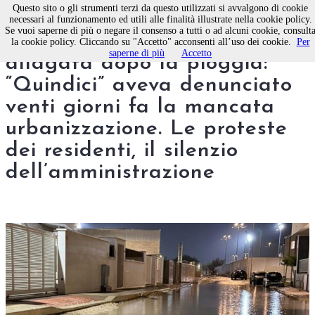
Questo sito o gli strumenti terzi da questo utilizzati si avvalgono di cookie
necessari al funzionamento ed utili alle finalità illustrate nella cookie policy.
Se vuoi saperne di più o negare il consenso a tutti o ad alcuni cookie, consult
Via Saverio Nisio a Molfetta
la cookie policy. Cliccando su "Accetto" acconsenti all’uso dei cookie.
Per
saperne di più
Accetto
allagata dopo la pioggia:
“Quindici” aveva denunciato
venti giorni fa la mancata
urbanizzazione. Le proteste
dei residenti, il silenzio
dell’amministrazione