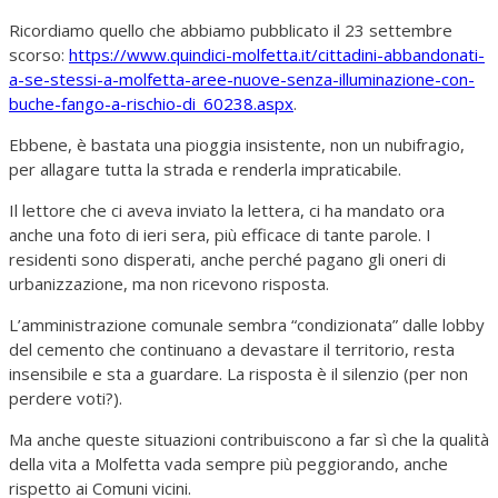
Ricordiamo quello che abbiamo pubblicato il 23 settembre
scorso:
https://www.quindici-molfetta.it/cittadini-abbandonati-
a-se-stessi-a-molfetta-aree-nuove-senza-illuminazione-con-
buche-fango-a-rischio-di_60238.aspx
.
Ebbene, è bastata una pioggia insistente, non un nubifragio,
per allagare tutta la strada e renderla impraticabile.
Il lettore che ci aveva inviato la lettera, ci ha mandato ora
anche una foto di ieri sera, più efficace di tante parole. I
residenti sono disperati, anche perché pagano gli oneri di
urbanizzazione, ma non ricevono risposta.
L’amministrazione comunale sembra “condizionata” dalle lobby
del cemento che continuano a devastare il territorio, resta
insensibile e sta a guardare. La risposta è il silenzio (per non
perdere voti?).
Ma anche queste situazioni contribuiscono a far sì che la qualità
della vita a Molfetta vada sempre più peggiorando, anche
rispetto ai Comuni vicini.