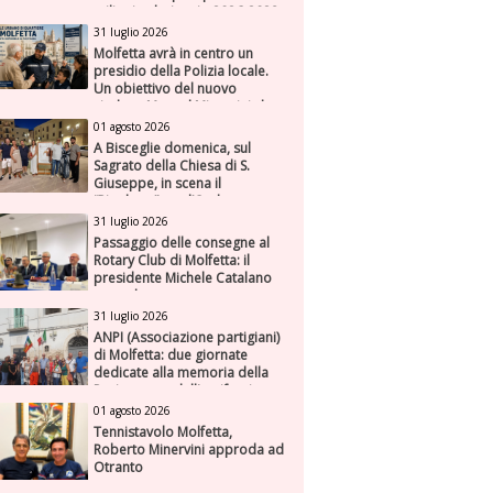
milioni nel triennio 2026-2028
31 luglio 2026
Molfetta avrà in centro un
presidio della Polizia locale.
Un obiettivo del nuovo
sindaco Manuel Minervini che
diviene realtà, con la speranza
01 agosto 2026
di maggiore efficienza e
A Bisceglie domenica, sul
presenza sul territorio
Sagrato della Chiesa di S.
Giuseppe, in scena il
“Rigoletto” con l’Orchestra
Sinfonica Federiciana
31 luglio 2026
Passaggio delle consegne al
Rotary Club di Molfetta: il
presidente Michele Catalano
succede a se stesso
31 luglio 2026
ANPI (Associazione partigiani)
di Molfetta: due giornate
dedicate alla memoria della
Resistenza e dell'antifascismo
01 agosto 2026
Tennistavolo Molfetta,
Roberto Minervini approda ad
Otranto