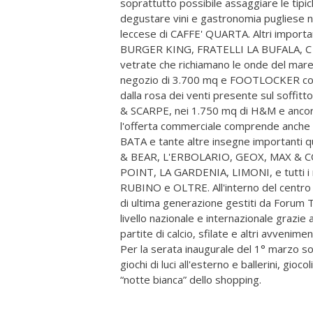
soprattutto possibile assaggiare le tipi
degustare vini e gastronomia pugliese n
leccese di CAFFE' QUARTA. Altri importan
BURGER KING, FRATELLI LA BUFALA, C 
vetrate che richiamano le onde del mar
negozio di 3.700 mq e FOOTLOCKER con 
dalla rosa dei venti presente sul soffit
& SCARPE, nei 1.750 mq di H&M e an
l'offerta commerciale comprende anch
BATA e tante altre insegne importanti
& BEAR, L'ERBOLARIO, GEOX, MAX & C
POINT, LA GARDENIA, LIMONI, e tutti i
RUBINO e OLTRE. All'interno del centro
di ultima generazione gestiti da Forum Tv
livello nazionale e internazionale grazie
partite di calcio, sfilate e altri avvenime
Per la serata inaugurale del 1° marzo so
giochi di luci all'esterno e ballerini, gioc
“notte bianca” dello shopping.