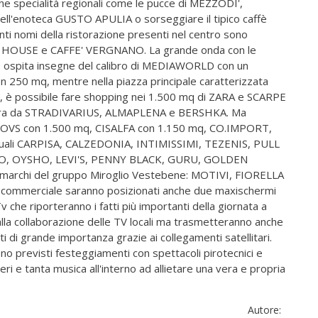
che specialità regionali come le pucce di MEZZODI',
ell'enoteca GUSTO APULIA o sorseggiare il tipico caffè
ti nomi della ristorazione presenti nel centro sono
HOUSE e CAFFE' VERGNANO. La grande onda con le
e ospita insegne del calibro di MEDIAWORLD con un
250 mq, mentre nella piazza principale caratterizzata
to, è possibile fare shopping nei 1.500 mq di ZARA e SCARPE
cora da STRADIVARIUS, ALMAPLENA e BERSHKA. Ma
e OVS con 1.500 mq, CISALFA con 1.150 mq, CO.IMPORT,
 quali CARPISA, CALZEDONIA, INTIMISSIMI, TEZENIS, PULL
O, OYSHO, LEVI'S, PENNY BLACK, GURU, GOLDEN
 marchi del gruppo Miroglio Vestebene: MOTIVI, FIORELLA
 commerciale saranno posizionati anche due maxischermi
 che riporteranno i fatti più importanti della giornata a
 alla collaborazione delle TV locali ma trasmetteranno anche
nti di grande importanza grazie ai collegamenti satellitari.
no previsti festeggiamenti con spettacoli pirotecnici e
olieri e tanta musica all'interno ad allietare una vera e propria
Autore: