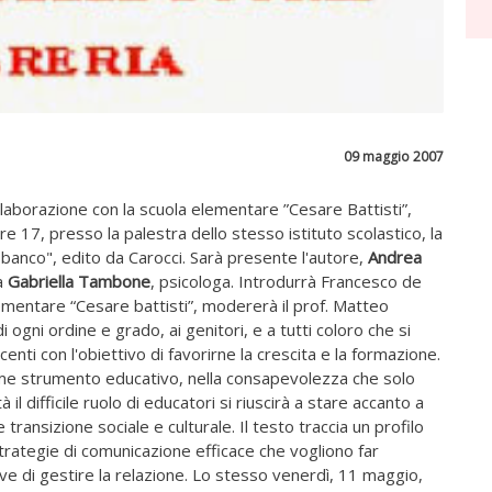
09 maggio 2007
collaborazione con la scuola elementare ”Cesare Battisti”,
e 17, presso la palestra dello stesso istituto scolastico, la
 banco", edito da Carocci. Sarà presente l'autore,
Andrea
a
Gabriella Tambone
, psicologa. Introdurrà Francesco de
lementare “Cesare battisti”, modererà il prof. Matteo
 di ogni ordine e grado, ai genitori, e a tutti coloro che si
enti con l'obiettivo di favorirne la crescita e la formazione.
come strumento educativo, nella consapevolezza che solo
 difficile ruolo di educatori si riuscirà a stare accanto a
 transizione sociale e culturale. Il testo traccia un profilo
strategie di comunicazione efficace che vogliono far
ive di gestire la relazione. Lo stesso venerdì, 11 maggio,