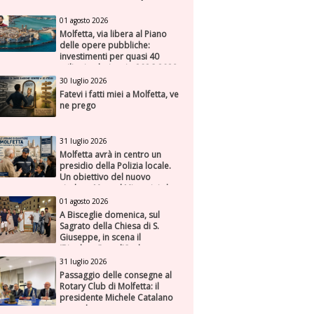
01 agosto 2026
Molfetta, via libera al Piano
delle opere pubbliche:
investimenti per quasi 40
milioni nel triennio 2026-2028
30 luglio 2026
Fatevi i fatti miei a Molfetta, ve
ne prego
31 luglio 2026
Molfetta avrà in centro un
presidio della Polizia locale.
Un obiettivo del nuovo
sindaco Manuel Minervini che
diviene realtà, con la speranza
01 agosto 2026
di maggiore efficienza e
A Bisceglie domenica, sul
presenza sul territorio
Sagrato della Chiesa di S.
Giuseppe, in scena il
“Rigoletto” con l’Orchestra
Sinfonica Federiciana
31 luglio 2026
Passaggio delle consegne al
Rotary Club di Molfetta: il
presidente Michele Catalano
succede a se stesso