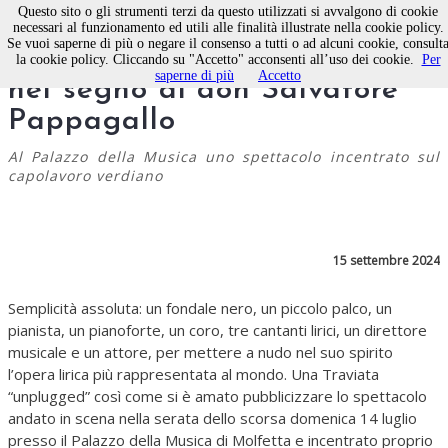
Questo sito o gli strumenti terzi da questo utilizzati si avvalgono di cookie
necessari al funzionamento ed utili alle finalità illustrate nella cookie policy.
Se vuoi saperne di più o negare il consenso a tutti o ad alcuni cookie, consult
Una Traviata “unplugged”
la cookie policy. Cliccando su "Accetto" acconsenti all’uso dei cookie.
Per
saperne di più
Accetto
nel segno di don Salvatore
Pappagallo
Al Palazzo della Musica uno spettacolo incentrato sul
capolavoro verdiano
15 settembre 2024
Semplicità assoluta: un fondale nero, un piccolo palco, un
pianista, un pianoforte, un coro, tre cantanti lirici, un direttore
musicale e un attore, per mettere a nudo nel suo spirito
l’opera lirica più rappresentata al mondo. Una Traviata
“unplugged” così come si è amato pubblicizzare lo spettacolo
andato in scena nella serata dello scorsa domenica 14 luglio
presso il Palazzo della Musica di Molfetta e incentrato proprio