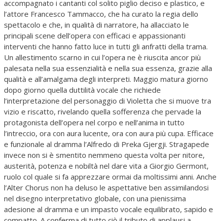
accompagnato i cantanti col solito piglio deciso e plastico, e
l’attore Francesco Tammacco, che ha curato la regia dello
spettacolo e che, in qualità di narratore, ha allacciato le
principali scene dell’opera con efficaci e appassionanti
interventi che hanno fatto luce in tutti gli anfratti della trama.
Un allestimento scarno in cui l’opera ne è riuscita ancor più
palesata nella sua essenzialità e nella sua essenza, grazie alla
qualità e all’amalgama degli interpreti. Maggio matura giorno
dopo giorno quella duttilità vocale che richiede
l’interpretazione del personaggio di Violetta che si muove tra
vizio e riscatto, rivelando quella sofferenza che pervade la
protagonista dell’opera nel corpo e nell’anima in tutto
l’intreccio, ora con aura lucente, ora con aura più cupa. Efficace
e funzionale al dramma l’Alfredo di Preka Gjergji. Stragapede
invece non si è smentito nemmeno questa volta per nitore,
austerità, potenza e nobiltà nel dare vita a Giorgio Germont,
ruolo col quale si fa apprezzare ormai da moltissimi anni. Anche
l’Alter Chorus non ha deluso le aspettative ben assimilandosi
nel disegno interpretativo globale, con una pienissima
adesione al dramma e un impasto vocale equilibrato, sapido e
compatto. A conferma di tutto ciò il tributo di applausi a