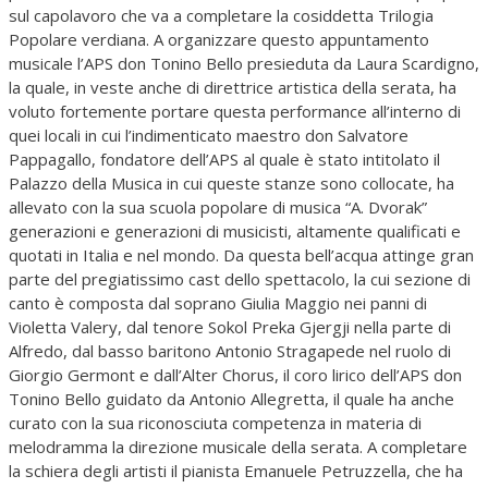
sul capolavoro che va a completare la cosiddetta Trilogia
Popolare verdiana. A organizzare questo appuntamento
musicale l’APS don Tonino Bello presieduta da Laura Scardigno,
la quale, in veste anche di direttrice artistica della serata, ha
voluto fortemente portare questa performance all’interno di
quei locali in cui l’indimenticato maestro don Salvatore
Pappagallo, fondatore dell’APS al quale è stato intitolato il
Palazzo della Musica in cui queste stanze sono collocate, ha
allevato con la sua scuola popolare di musica “A. Dvorak”
generazioni e generazioni di musicisti, altamente qualificati e
quotati in Italia e nel mondo. Da questa bell’acqua attinge gran
parte del pregiatissimo cast dello spettacolo, la cui sezione di
canto è composta dal soprano Giulia Maggio nei panni di
Violetta Valery, dal tenore Sokol Preka Gjergji nella parte di
Alfredo, dal basso baritono Antonio Stragapede nel ruolo di
Giorgio Germont e dall’Alter Chorus, il coro lirico dell’APS don
Tonino Bello guidato da Antonio Allegretta, il quale ha anche
curato con la sua riconosciuta competenza in materia di
melodramma la direzione musicale della serata. A completare
la schiera degli artisti il pianista Emanuele Petruzzella, che ha