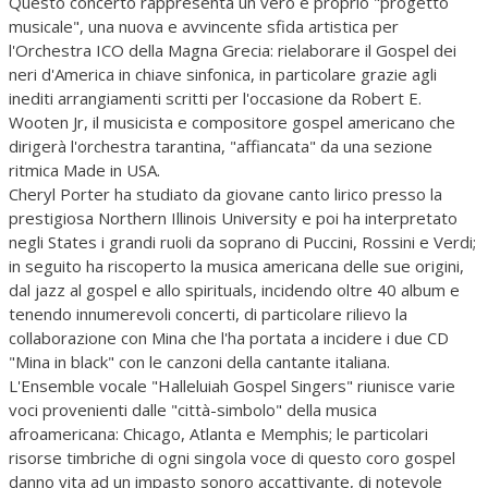
Questo concerto rappresenta un vero e proprio "progetto
musicale", una nuova e avvincente sfida artistica per
l'Orchestra ICO della Magna Grecia: rielaborare il Gospel dei
neri d'America in chiave sinfonica, in particolare grazie agli
inediti arrangiamenti scritti per l'occasione da Robert E.
Wooten Jr, il musicista e compositore gospel americano che
dirigerà l'orchestra tarantina, "affiancata" da una sezione
ritmica Made in USA.
Cheryl Porter ha studiato da giovane canto lirico presso la
prestigiosa Northern Illinois University e poi ha interpretato
negli States i grandi ruoli da soprano di Puccini, Rossini e Verdi;
in seguito ha riscoperto la musica americana delle sue origini,
dal jazz al gospel e allo spirituals, incidendo oltre 40 album e
tenendo innumerevoli concerti, di particolare rilievo la
collaborazione con Mina che l'ha portata a incidere i due CD
"Mina in black" con le canzoni della cantante italiana.
L'Ensemble vocale "Halleluiah Gospel Singers" riunisce varie
voci provenienti dalle "città-simbolo" della musica
afroamericana: Chicago, Atlanta e Memphis; le particolari
risorse timbriche di ogni singola voce di questo coro gospel
danno vita ad un impasto sonoro accattivante, di notevole