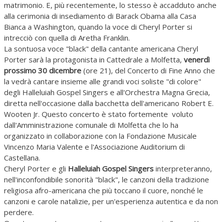
matrimonio. E, più recentemente, lo stesso è accadduto anche
alla cerimonia di insediamento di Barack Obama alla Casa
Bianca a Washington, quando la voce di Cheryl Porter si
intrecciò con quella di Aretha Franklin.
La sontuosa voce "black" della cantante americana Cheryl
Porter sarà la protagonista in Cattedrale a Molfetta,
venerdì
prossimo 30 dicembre
(ore 21), del Concerto di Fine Anno che
la vedrà cantare insieme alle grandi voci soliste "di colore"
degli Halleluiah Gospel Singers e all'Orchestra Magna Grecia,
diretta nell'occasione dalla bacchetta dell'americano Robert E.
Wooten Jr. Questo concerto è stato fortemente voluto
dall'Amministrazione comunale di Molfetta che lo ha
organizzato in collaborazione con la Fondazione Musicale
Vincenzo Maria Valente e l'Associazione Auditorium di
Castellana.
Cheryl Porter e gli
Halleluiah Gospel Singers
interpreteranno,
nell'inconfondibile sonorità "black", le canzoni della tradizione
religiosa afro-americana che più toccano il cuore, nonché le
canzoni e carole natalizie, per un'esperienza autentica e da non
perdere.