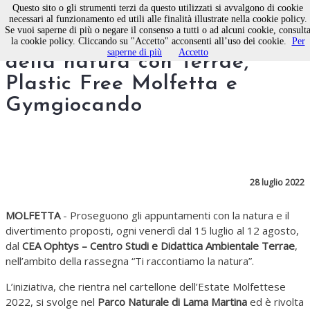
Questo sito o gli strumenti terzi da questo utilizzati si avvalgono di cookie
necessari al funzionamento ed utili alle finalità illustrate nella cookie policy.
Se vuoi saperne di più o negare il consenso a tutti o ad alcuni cookie, consult
Un pomeriggio all’insegna
la cookie policy. Cliccando su "Accetto" acconsenti all’uso dei cookie.
Per
saperne di più
Accetto
della natura con Terrae,
Plastic Free Molfetta e
Gymgiocando
28 luglio 2022
MOLFETTA
- Proseguono gli appuntamenti con la natura e il
divertimento proposti, ogni venerdì dal 15 luglio al 12 agosto,
dal
CEA Ophtys – Centro Studi e Didattica Ambientale Terrae
,
nell’ambito della rassegna “Ti raccontiamo la natura”.
L’iniziativa, che rientra nel cartellone dell’Estate Molfettese
2022, si svolge nel
Parco Naturale di Lama Martina
ed è rivolta