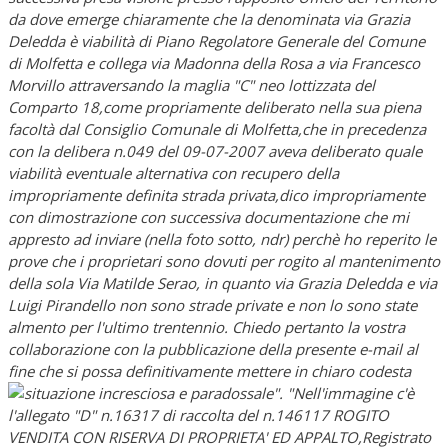
da dove emerge chiaramente che la denominata via Grazia
Deledda è viabilità di Piano Regolatore Generale del Comune
di Molfetta e collega via Madonna della Rosa a via Francesco
Morvillo attraversando la maglia "C" neo lottizzata del
Comparto 18,come propriamente deliberato nella sua piena
facoltà dal Consiglio Comunale di Molfetta,che in precedenza
con la delibera n.049 del 09-07-2007 aveva deliberato quale
viabilità eventuale alternativa con recupero della
impropriamente definita strada privata,dico impropriamente
con dimostrazione con successiva documentazione che mi
appresto ad inviare (nella foto sotto, ndr) perchè ho reperito le
prove che i proprietari sono dovuti per rogito al mantenimento
della sola Via Matilde Serao, in quanto via Grazia Deledda e via
Luigi Pirandello non sono strade private e non lo sono state
almento per l'ultimo trentennio. Chiedo pertanto la vostra
collaborazione con la pubblicazione della presente e-mail al
fine che si possa definitivamente mettere in chiaro codesta
situazione incresciosa e paradossale".
"Nell'immagine c'è
l'allegato "D" n.16317 di raccolta del n.146117 ROGITO
VENDITA CON RISERVA DI PROPRIETA' ED APPALTO,Registrato