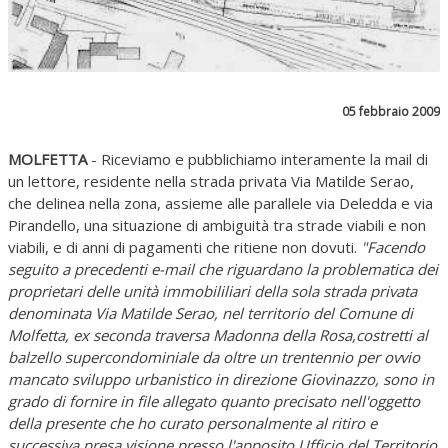
05 febbraio 2009
MOLFETTA
- Riceviamo e pubblichiamo interamente la mail di
un lettore, residente nella strada privata Via Matilde Serao,
che delinea nella zona, assieme alle parallele via Deledda e via
Pirandello, una situazione di ambiguità tra strade viabili e non
viabili, e di anni di pagamenti che ritiene non dovuti.
"Facendo
seguito a precedenti e-mail che riguardano la problematica dei
proprietari delle unità immobililiari della sola strada privata
denominata Via Matilde Serao, nel territorio del Comune di
Molfetta, ex seconda traversa Madonna della Rosa,costretti al
balzello supercondominiale da oltre un trentennio per ovvio
mancato sviluppo urbanistico in direzione Giovinazzo, sono in
grado di fornire in file allegato quanto precisato nell'oggetto
della presente che ho curato personalmente al ritiro e
successiva presa visione presso l'apposito Ufficio del Territorio