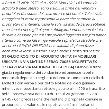
a Bari il 17 NOV 1973 al n.19998 Mod.I Vol.143.come da
articolo 8 dello stesso, sono visibili le firme dei venditori
proprietari del suolo, dei costruttori e del notaio. Tale tavola
tinteggiata in verde rappresenta la parte che compete ai
proprietari mantenere, ossia la sola via Matide Serao,sebbene
menzionata nei rogiti d'epoca obbligatoriamente non è stata
fornita a nessuno per cui i proprietari leggendo il rogito hanno
ritenuto come da falsa ingannevole segnaletica stradale che
anche via GRAZIA DELEDDA neo viabilità di piano fosse
anch'essa la loro".
Il lettore allega anche il testo del rogito:
STRALCIO ROGITO DI ACQUISTO UNITA' IMMOBILIARI
UBICATE IN VIA MATILDE SERAO-70056-MOLFETTA(EX
2^TRAVERSA VIA MADONNA DELLA ROSA)
OMISSIS il tutto
giusta regolamento dei condominio ed annesse tabelle
millesimali depositati negli atti del Notaio Domenico Colella di
Molfetta con verbale per detto Notaio del dieci gennaio
millenovecentosettantasette,registrato al n.1256 e trascritto
nella Conservatoria dei RR.II.di Trani il 26 gennaio 1977 al
n.1457.Con precisazione che restano di proprietà comune in
proporzione ai valori delle rispettive unità immobiliari di