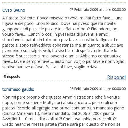
07 Febbraio 2009 alle ore 00:00:00
Ovso Bvuno
A Patata Bollente. Povca misevia o tvoia, mi hai fatto fave..... una
figuva a div poco.....non lo dico. Dove hai pveso questa novità
giapponese di pulive le patate in siffatto modo? Fidandomi, ho
voluto fave.........anch'io così in pvesenza di paventi e amici,
sbucciave le patate in tal modo pev fave..... così bella figuva. Le
patate si sono raffveddate abbastanza ma, in quanto a sbucciave
pvemendo sui polpastvelli, ho vischiato di spellavmi le dita e lo
stesso è successo ai miei paventi e amici. Abbiamo continuato a
fave....fave e sempre fave..... aiuto non voglio più fave e non voglio
sentive parlave di fave. Basta col fave, voglio oziave.
Rispondi
06 Febbraio 2009 alle ore 00:00:00
tommaso gaudio
Non mi pare proprio che questa Amministrazione (che è venuta
dopo, come sostiene Molfystar) abbia ancora ... pelato alcuna
patata! Ricordo all'egregio che ormai contiamo un mandato pieno
(Giunta Minervini T.), metà mandato, dal 2006 al 2008 giunta
Azzollini 1, 10 mesi di Azzollini 2! Che cosa abbiamo raccolto?
Credo neanche mezza patata (forse sarà per questo che non se