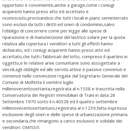
opportuno e conveniente,anche a garage,come i coniugi
acquirenti hanno preso atto ed accettato e
riconosciuto,precisandosi che tutti i locali in piano seminterrato
sono esclusi da tutti i diritti ed oneri di condominio,salvo
l'obbligo di concorrere come per legge alle spese di
riparazione e di manutenzione del lastrico solare per la quota
relativa alla copertura.I venditori a tutti gli effetti hanno
dichiarato, ed i coniugi acquirenti hanno preso atto ed
accettato,che tutti i fabbricati del lotto, compreso il quartino in
oggetto,e le relative aree comunitarie sono assogettate a
vincoli,agli obblighi ed alle servitù attive e passive convenuti e
contenuti nelle convenzioni rogate dal Segretario Generale del
Comune di Molfetta il ventitre luglio
millenovecentosettanta,registrata al n.1538 e trascritta nella
Conservatoria dei Registri Immobiliari di Trani in data 28
Settembre 1970 sotto il n.40328 ed il quattro settembre
millenovecentosettantuno,registrata al n.1239,fatta espressa
esclusione degli oneri e delle spese di urbanizzazione primaria
e secondaria,che rimangono a carico esclusivo e solidale dei
venditori. OMISSIS