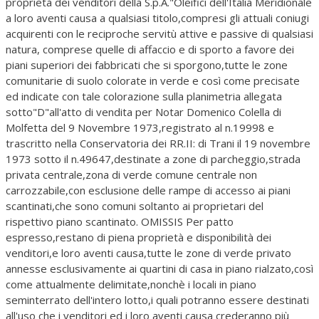
proprietà dei venditori della S.p.A."Oleifici dell'Italia Meridionale
a loro aventi causa a qualsiasi titolo,compresi gli attuali coniugi
acquirenti con le reciproche servitù attive e passive di qualsiasi
natura, comprese quelle di affaccio e di sporto a favore dei
piani superiori dei fabbricati che si sporgono,tutte le zone
comunitarie di suolo colorate in verde e così come precisate
ed indicate con tale colorazione sulla planimetria allegata
sotto"D"all'atto di vendita per Notar Domenico Colella di
Molfetta del 9 Novembre 1973,registrato al n.19998 e
trascritto nella Conservatoria dei RR.II: di Trani il 19 novembre
1973 sotto il n.49647,destinate a zone di parcheggio,strada
privata centrale,zona di verde comune centrale non
carrozzabile,con esclusione delle rampe di accesso ai piani
scantinati,che sono comuni soltanto ai proprietari del
rispettivo piano scantinato. OMISSIS Per patto
espresso,restano di piena proprietà e disponibilità dei
venditori,e loro aventi causa,tutte le zone di verde privato
annesse esclusivamente ai quartini di casa in piano rialzato,così
come attualmente delimitate,nonchè i locali in piano
seminterrato dell'intero lotto,i quali potranno essere destinati
all'uso che i venditori ed i loro aventi causa crederanno più