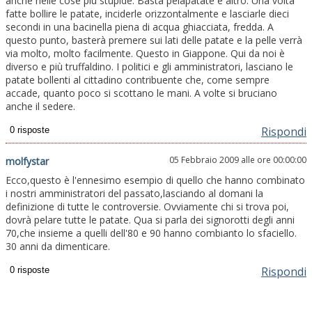
anche nelle cose più stupide. Basta pelapatate e altro. Una volta
fatte bollire le patate, inciderle orizzontalmente e lasciarle dieci
secondi in una bacinella piena di acqua ghiacciata, fredda. A
questo punto, basterà premere sui lati delle patate e la pelle verrà
via molto, molto facilmente. Questo in Giappone. Qui da noi è
diverso e più truffaldino. I politici e gli amministratori, lasciano le
patate bollenti al cittadino contribuente che, come sempre
accade, quanto poco si scottano le mani. A volte si bruciano
anche il sedere.
Rispondi
05 Febbraio 2009 alle ore 00:00:00
molfystar
Ecco,questo è l'ennesimo esempio di quello che hanno combinato
i nostri amministratori del passato,lasciando al domani la
definizione di tutte le controversie. Ovviamente chi si trova poi,
dovrà pelare tutte le patate. Qua si parla dei signorotti degli anni
70,che insieme a quelli dell'80 e 90 hanno combianto lo sfaciello.
30 anni da dimenticare.
Rispondi