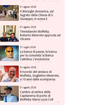
milioni nel triennio 2026-2028
01 agosto 2026
A Bisceglie domenica, sul
Sagrato della Chiesa di S.
Giuseppe, in scena il
“Rigoletto” con l’Orchestra
Sinfonica Federiciana
01 agosto 2026
Tennistavolo Molfetta,
Roberto Minervini approda ad
Otranto
31 luglio 2026
La banca di paese, la banca
per la comunità: la Banca
Cattolica. L’evoluzione
finanziaria della città di
Molfetta (Parte seconda)
02 agosto 2026
Il ricordo del sindaco di
Molfetta, Guglielmo Minervini,
a 10 anni dalla scomparsa:
l'attualità di una politica che
genera futuro
01 agosto 2026
Cambio al vertice della
Capitaneria di porto di
Molfetta: Maria Lucia Colì
succede a Raffaele Muscariello