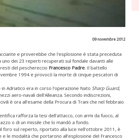
09 novembre 2012
tracciante e proverebbe che l'esplosione è stata preceduta
 uno dei 23 reperti recuperati sul fondale davanti alle
 resti del peschereccio
Francesco Padre
. Il battello
novembre 1994 e provocò la morte di cinque pescatori di
 e in Adriatico era in corso l'operazione Nato
Sharp Guard
,
ezzi aero-navali dell'Alleanza. Secondo indiscrezioni,
i civili è ora all'esame della Procura di Trani che nel febbraio
entifica rafforza la tesi dell'attacco, con armi da fuoco, al
razzo o di un missile che lo mandò a fondo.
 foro sul reperto, riportato alla luce nell'ottobre 2011, è
e e le modalità che portarono all'esplosione del Francesco