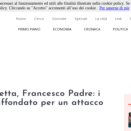
ecessari al funzionamento ed utili alle finalità illustrate nella cookie policy. Se
licy. Cliccando su "Accetto" acconsenti all’uso dei cookie.
Per saperne di più
Home
Cerca
Giornale
Speciali
La città
Link
PRIMO PIANO
ECONOMIA
CRONACA
POLITICA
tta, Francesco Padre: i
affondato per un attacco