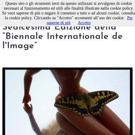
Questo sito o gli strumenti terzi da questo utilizzati si avvalgono di cookie
necessari al funzionamento ed utili alle finalità illustrate nella cookie policy.
Se vuoi saperne di più o negare il consenso a tutti o ad alcuni cookie, consult
Tre molfettesi presenti alla
la cookie policy. Cliccando su "Accetto" acconsenti all’uso dei cookie.
Per
saperne di più
Accetto
Sedicesima Edizione della
“Biennale Internationale de
l'Image”