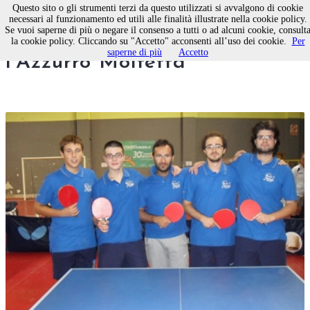
Questo sito o gli strumenti terzi da questo utilizzati si avvalgono di cookie
necessari al funzionamento ed utili alle finalità illustrate nella cookie policy.
Se vuoi saperne di più o negare il consenso a tutti o ad alcuni cookie, consult
Tennistavolo, doppiette per
la cookie policy. Cliccando su "Accetto" acconsenti all’uso dei cookie.
Per
saperne di più
Accetto
l'Azzurro Molfetta