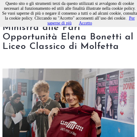
Questo sito o gli strumenti terzi da questo utilizzati si avvalgono di cookie
necessari al funzionamento ed utili alle finalità illustrate nella cookie policy.
Se vuoi saperne di più o negare il consenso a tutti o ad alcuni cookie, consult
“Siate sentinelle di ferite”: la
la cookie policy. Cliccando su "Accetto" acconsenti all’uso dei cookie.
Per
saperne di più
Accetto
Ministra alle Pari
Opportunità Elena Bonetti al
Liceo Classico di Molfetta