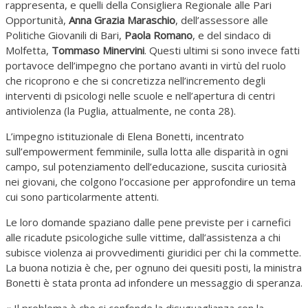
rappresenta, e quelli della Consigliera Regionale alle Pari
Opportunità,
Anna Grazia Maraschio
, dell’assessore alle
Politiche Giovanili di Bari,
Paola Romano
, e del sindaco di
Molfetta,
Tommaso Minervini
. Questi ultimi si sono invece fatti
portavoce dell’impegno che portano avanti in virtù del ruolo
che ricoprono e che si concretizza nell’incremento degli
interventi di psicologi nelle scuole e nell’apertura di centri
antiviolenza (la Puglia, attualmente, ne conta 28).
L’impegno istituzionale di Elena Bonetti, incentrato
sull’empowerment femminile, sulla lotta alle disparità in ogni
campo, sul potenziamento dell’educazione, suscita curiosità
nei giovani, che colgono l’occasione per approfondire un tema
cui sono particolarmente attenti.
Le loro domande spaziano dalle pene previste per i carnefici
alle ricadute psicologiche sulle vittime, dall’assistenza a chi
subisce violenza ai provvedimenti giuridici per chi la commette.
La buona notizia è che, per ognuno dei quesiti posti, la ministra
Bonetti è stata pronta ad infondere un messaggio di speranza.
« Il problema è che si confonde la disuguaglianza con la