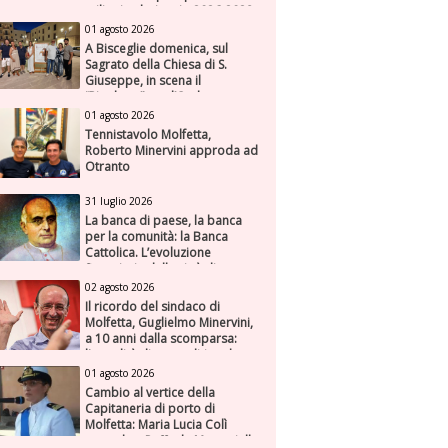
milioni nel triennio 2026-2028
01 agosto 2026
A Bisceglie domenica, sul
Sagrato della Chiesa di S.
Giuseppe, in scena il
“Rigoletto” con l’Orchestra
Sinfonica Federiciana
01 agosto 2026
Tennistavolo Molfetta,
Roberto Minervini approda ad
Otranto
31 luglio 2026
La banca di paese, la banca
per la comunità: la Banca
Cattolica. L’evoluzione
finanziaria della città di
Molfetta (Parte seconda)
02 agosto 2026
Il ricordo del sindaco di
Molfetta, Guglielmo Minervini,
a 10 anni dalla scomparsa:
l'attualità di una politica che
genera futuro
01 agosto 2026
Cambio al vertice della
Capitaneria di porto di
Molfetta: Maria Lucia Colì
succede a Raffaele Muscariello