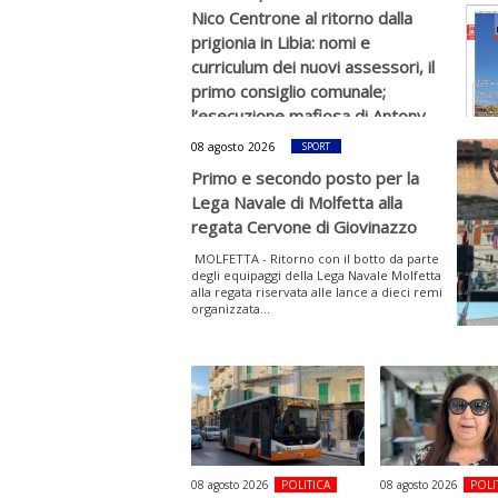
Nico Centrone al ritorno dalla
prigionia in Libia: nomi e
curriculum dei nuovi assessori, il
primo consiglio comunale;
l’esecuzione mafiosa di Antony
La Forgia; in fiamme Lama
08 agosto 2026
SPORT
Martina, alcuni argomenti della
Primo e secondo posto per la
nuova rivista “Quindici” in edicola
Lega Navale di Molfetta alla
MOLFETTA – E’ in edicola da questa
regata Cervone di Giovinazzo
mattina a Molfetta il nuovo numero della
rivista mensile "Quindici".Questi alcuni dei
MOLFETTA - Ritorno con il botto da parte
principali...
degli equipaggi della Lega Navale Molfetta
alla regata riservata alle lance a dieci remi
organizzata...
08 agosto 2026
POLITICA
08 agosto 2026
POLI