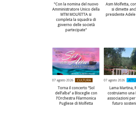
"Con la nomina del nuovo
Asm Molfetta, con
Amministratore Unico della
si dimette anc
MTM MOLFETTA si
presidente Adele
completa la squadra di
governo delle società
partecipate"
07 agosto 2026
CULTURA
07 agosto 2026
ATTU
Torna il concerto “Sol
Lama Martina, R
dell’alba” a Bisceglie con
costruiamo una 
l’Orchestra Filarmonica
associazioni per
Pugliese di Molfetta
futuro sosteni