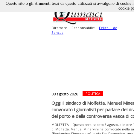
Questo sito o gli strumenti terzi da questo utilizzati si avvalgono di cookie n
cookie po
Direttore Responsabile:
Felice de
Sanctis
08 agosto 2026
POLITICA
Oggi il sindaco di Molfetta, Manuel Miner
convocato i giornalisti per parlare del d
del porto e della controversa vasca di 
MOLFETTA – Questa sera, sabato 8 agosto, alle ore 1
di Molfetta, Manuel Minervini ha convocato nella sa
"Beniamino Finocchiaro" in via San Domenico, una