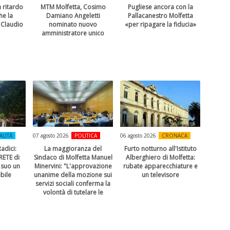
 ritardo
MTM Molfetta, Cosimo
Pugliese ancora con la
he la
Damiano Angeletti
Pallacanestro Molfetta
 Claudio
nominato nuovo
«per ripagare la fiducia»
amministratore unico
ALITÀ
07 agosto 2026
POLITICA
06 agosto 2026
CRONACA
adici:
La maggioranza del
Furto notturno all'Istituto
RETE di
Sindaco di Molfetta Manuel
Alberghiero di Molfetta:
 suo un
Minervini: "L'approvazione
rubate apparecchiature e
bile
unanime della mozione sui
un televisore
servizi sociali conferma la
volontà di tutelare le
persone più fragili"