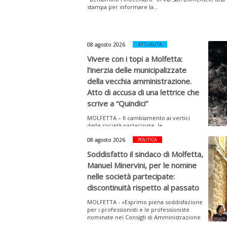
stampa per informare la...
08 agosto 2026
ATTUALITÀ
Vivere con i topi a Molfetta:
l’inerzia delle municipalizzate
della vecchia amministrazione.
Atto di accusa di una lettrice che
scrive a “Quindici”
MOLFETTA – Il cambiamento ai vertici
delle società partecipate, le
Municipalizzate, è stato quanto mai
08 agosto 2026
POLITICA
opportuno, tenuto conto...
Soddisfatto il sindaco di Molfetta,
Manuel Minervini, per le nomine
nelle società partecipate:
discontinuità rispetto al passato
MOLFETTA - «Esprimo piena soddisfazione
per i professionisti e le professioniste
nominate nei Consigli di Amministrazione
di ASM, Multiservizi...