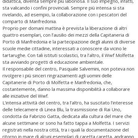
didattica, diventa sempre più laboriosa. Il suo impegno, infatti,
sta valicando i confini provinciali. Sempre più intensa si sta
rivelando, ad esempio, la collaborazione con i pescatori del
comparto di Manfredonia.
Proprio per domani mattina è prevista la liberazione di altri
quattro esemplari, con l’ausilio dei mezzi della Capitaneria di
Porto di Manfredonia e la partecipazione degli alunni di diverse
scuole medie cittadine, interessati a conoscere da vicino le
tartarughe. Con tali istituti scolastici, tra l’altro, il Wwf Molfetta
sta avviando progetti di educazione ambientale.
Il responsabile del centro, Pasquale Salvemini, non poteva non
rivolgere i più sinceri ringraziamenti agli uomini delle
Capitanerie di Porto di Molfetta e Manfredonia, che,
costantemente, danno la massima disponibilità a collaborare
alle iniziative del Wwf.
L’intensa attività del centro, tra l’altro, ha suscitato l’interesse
delle telecamere di Linea Blu, la trasmissione di Rai Uno,
condotta da Fabrizio Gatta, dedicata alla cultura del mare che
alcune settimane or sono ha fatto tappa a Molfetta. I servizi
registrati nella nostra città, tra i quali la documentazione del
ritorno in mare di alcuni esemplari di caretta caretta, andranno