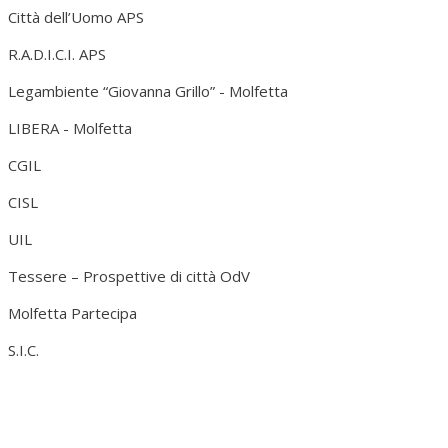
Città dell’Uomo APS
R.A.D.I.C.I. APS
Legambiente “Giovanna Grillo” - Molfetta
LIBERA - Molfetta
CGIL
CISL
UIL
Tessere – Prospettive di città OdV
Molfetta Partecipa
S.I.C.