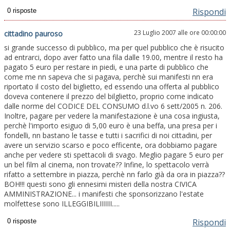
Rispondi
23 Luglio 2007 alle ore 00:00:00
cittadino pauroso
si grande successo di pubblico, ma per quel pubblico che è risucito
ad entrarci, dopo aver fatto una fila dalle 19.00, mentre il resto ha
pagato 5 euro per restare in piedi, e una parte di pubblico che
come me nn sapeva che si pagava, perchè sui manifesti nn era
riportato il costo del biglietto, ed essendo una offerta al pubblico
doveva contenere il prezzo del bilglietto, proprio come indicato
dalle norme del CODICE DEL CONSUMO d.l.vo 6 sett/2005 n. 206.
Inoltre, pagare per vedere la manifestazione è una cosa ingiusta,
perchè l'importo esiguo di 5,00 euro è una beffa, una presa per i
fondelli, nn bastano le tasse e tutti i sacrifici di noi cittadini, per
avere un servizio scarso e poco efficente, ora dobbiamo pagare
anche per vedere sti spettacoli di svago. Meglio pagare 5 euro per
un bel film al cinema, non trovate?? Infine, lo spettacolo verrà
rifatto a settembre in piazza, perchè nn farlo già da ora in piazza??
BOH!!! questi sono gli ennesimi misteri della nostra CIVICA
AMMINISTRAZIONE... i manifesti che sponsorizzano l'estate
molfettese sono ILLEGGIBILIIIIII.....
Rispondi