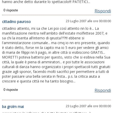
hanno anche detto durante lo spettacolo!!! PATETICI...
Rispondi
23 Luglio 2007 alle ore 00:00:00
cittadino pauroso
cittadino attento, mi sa che Lei poi così attento nn lo è... La
manifetsazione rientra nell'ambito dell'estate molfettese 2007, e
sa chi la inserita all'interno di qeusta???!!! ebbene si
l'amministarzione comunale... ma cmq io nn ero presente, quando
è stato detto, forse nn la capito ma io 5 euro per vedere gli amici
di maria de filippi nn li pago, in altre città si esibiscono GRATIS...
MORETTI poteva battersi per questo, visto che si esibiva nella Sua
città, la quale è piena di ammiratori... e poi tutte le associazioni
culturali di danza hanno organizzato i propri spettacoli tutti gratuiti
grazie agli sponor, facendo molti sacrifici per permettere a tutti di
poter passare una bella serata in festa... p.s. la critica aiuta a
crescere e questa città ne ha tanto bisogno...
Rispondi
23 Luglio 2007 alle ore 00:00:00
ba grolm mai