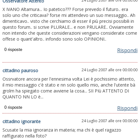
24 Luglio 2007 alle ore 00:00:00
Osservatore Attento
X IVANO Altamura... Io patetico??? Forse prevedo il futuro.. era
solo uno che criticava? forse mi attendevo un suo messaggio.. Ah
dimenticavo.. visto che cerchiamo di esser il più precisi possibili in
questo forum.. si scrive PLURALE... e non PRULARE.. Ovviamente
non intendo che queste considerazioni vengano considerate come
offese o quant'altro.. infondo sono solo OPINIONI..
Rispondi
24 Luglio 2007 alle ore 00:00:00
cittadino pauroso
Ossrvatore ancora per l'ennesima volta Lei è pochissimo attento,
il mio messaggio c'è stato e nn solo quello mio, anche l'utente bà
grolm ha spiegato come avviene la cosa... SII PIù ATTENTO DI
QUANTO NN LO è...
Rispondi
24 Luglio 2007 alle ore 00:00:00
cittadino ignorante
Scusate la mia ignoranza in materia; ma chi è quel ragazzo
raffigurato nella foto?