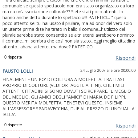
comunale se questo spettacolo non era stato organizzato da loro
ma da un'associazione culturale?? Siete stati poco attenti.. lo
hanno anche detto durante lo spettacolo!!! PATETICI... " quello
poco attento sei tu..hai usato il prulare, ma ad onor del vero solo
un utente prima di te ha tirato in ballo il comune...l' utilizzo del
plurale sarebbe stato consentito se altri utenti avrebbero nominto
il comune...mi sembra che così non sia stato..leggi meglio cittadino
attento.. ahaha attento, ma dove? PATETICO
Rispondi
24 Luglio 2007 alle ore 00:00:00
FAUSTO LOLLI
FINALMENTE UN PO' DI COLTURA A MOLFETTA. TRATTASI
PROPRIO DI COLTURE (VEDI ORTAGGI E AFFINI), CHE I MIEI
ATTENTI CITTADINI SI SONO DOVUTI SCIROPPARE. IL MEGLIO
DEL MEGLIO, GLI AMICI DEGLI "AMICI" DI MARIA DE FILIPPI.
QUESTO MERITA MOLFETTA. TENETEVI QUESTO, INSIEME
ALL'ASSESSORE SPADAVECCHIA, DUE AL PREZZO DI UNO! IALLA'
IALLA'.
Rispondi