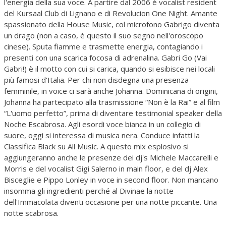
l'energia della sua voce. A partire dal 2006 è vocalist resident
del Kursaal Club di Lignano e di Revolucion One Night. Amante
spassionato della House Music, col microfono Gabrigo diventa
un drago (non a caso, è questo il suo segno nell'oroscopo
cinese). Sputa fiamme e trasmette energia, contagiando i
presenti con una scarica focosa di adrenalina. Gabri Go (Vai
Gabri!) è il motto con cui si carica, quando si esibisce nei locali
più famosi d'Italia. Per chi non disdegna una presenza
femminile, in voice ci sarà anche Johanna. Dominicana di origini,
Johanna ha partecipato alla trasmissione “Non è la Rai” e al film
“L'uomo perfetto”, prima di diventare testimonial speaker della
Noche Escabrosa. Agli esordi voce bianca in un collegio di
suore, oggi si interessa di musica nera. Conduce infatti la
Classifica Black su All Music. A questo mix esplosivo si
aggiungeranno anche le presenze dei dj's Michele Maccarelli e
Morris e del vocalist Gigi Salerno in main floor, e del dj Alex
Bisceglie e Pippo Lonley in voce in second floor. Non mancano
insomma gli ingredienti perché al Divinae la notte
dell'Immacolata diventi occasione per una notte piccante. Una
notte scabrosa.