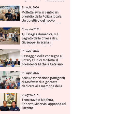
milioni nel triennio 2026-2028
31 luglio 2026
Molfetta avrà in centro un
presidio della Polizia locale.
Un obiettivo del nuovo
sindaco Manuel Minervini che
diviene realtà, con la speranza
01 agosto 2026
di maggiore efficienza e
A Bisceglie domenica, sul
presenza sul territorio
Sagrato della Chiesa di S.
Giuseppe, in scena il
“Rigoletto” con l’Orchestra
Sinfonica Federiciana
31 luglio 2026
Passaggio delle consegne al
Rotary Club di Molfetta: il
presidente Michele Catalano
succede a se stesso
31 luglio 2026
ANPI (Associazione partigiani)
di Molfetta: due giornate
dedicate alla memoria della
Resistenza e dell'antifascismo
01 agosto 2026
Tennistavolo Molfetta,
Roberto Minervini approda ad
Otranto