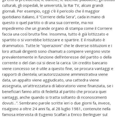
culturali, gli ospedali, le università, la Rai TV, alcuni grandi
giornali. Per esempio, oggi c'è il pericolo che il maggior
quotidiano italiano, il “Corriere della Sera”, cada in mano di
questo o quel partito o di una sua corrente, ma noi
impediremo che un grande organo di stampa come il Corriere
faccia una così brutta fine. Insomma, tutto è già lottizzato e
spartito o si vorrebbe lottizzare e spartire. E il risultato è
drammatico. Tutte le "operazioni" che le diverse istituzioni e i
loro attuali dirigenti sono chiamati a compiere vengono viste
prevalentemente in funzione dell'interesse del partito o della
corrente o del clan cui si deve la carica. Un credito bancario
viene concesso se è utile a questo fine, se procura vantaggi e
rapporti di clientela; un'autorizzazione amministrativa viene
data, un appalto viene aggiudicato, una cattedra viene
assegnata, un'attrezzatura di laboratorio viene finanziata, se i
beneficiari fanno atto di fedeltà al partito che procura quei
vantaggi, anche quando si tratta soltanto di riconoscimenti
dovuti…”. Sembrano parole scritte ieri o due giorni fa, invece,
risalgono a oltre 24 anni fa, al 28 luglio 1981, contenute nella
famosa intervista di Eugenio Scalfari a Enrico Berlinguer sul