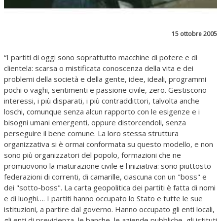
15 ottobre 2005
“I partiti di oggi sono soprattutto macchine di potere e di
clientela: scarsa o mistificata conoscenza della vita e dei
problemi della società e della gente, idee, ideali, programmi
pochi o vaghi, sentimenti e passione civile, zero. Gestiscono
interessi, i più disparati, i più contraddittori, talvolta anche
loschi, comunque senza alcun rapporto con le esigenze e i
bisogni umani emergenti, oppure distorcendoli, senza
perseguire il bene comune. La loro stessa struttura
organizzativa si è ormai conformata su questo modello, e non
sono più organizzatori del popolo, formazioni che ne
promuovono la maturazione civile e l'iniziativa: sono piuttosto
federazioni di correnti, di camarille, ciascuna con un "boss" e
dei "sotto-boss". La carta geopolitica dei partiti è fatta di nomi
e di luoghi…. I partiti hanno occupato lo Stato e tutte le sue
istituzioni, a partire dal governo. Hanno occupato gli enti locali,
gli enti di previdenza, le banche, le aziende pubbliche, gli istituti