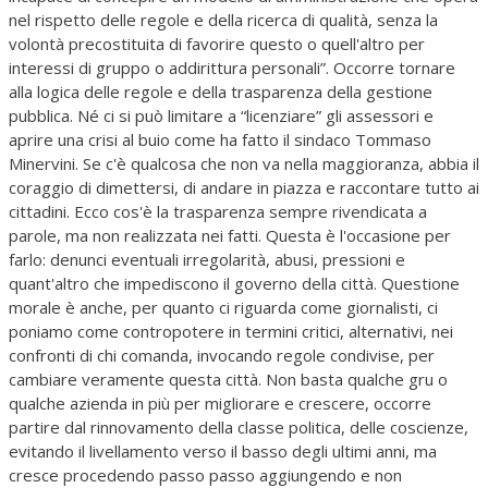
nel rispetto delle regole e della ricerca di qualità, senza la
volontà precostituita di favorire questo o quell'altro per
interessi di gruppo o addirittura personali”. Occorre tornare
alla logica delle regole e della trasparenza della gestione
pubblica. Né ci si può limitare a “licenziare” gli assessori e
aprire una crisi al buio come ha fatto il sindaco Tommaso
Minervini. Se c'è qualcosa che non va nella maggioranza, abbia il
coraggio di dimettersi, di andare in piazza e raccontare tutto ai
cittadini. Ecco cos'è la trasparenza sempre rivendicata a
parole, ma non realizzata nei fatti. Questa è l'occasione per
farlo: denunci eventuali irregolarità, abusi, pressioni e
quant'altro che impediscono il governo della città. Questione
morale è anche, per quanto ci riguarda come giornalisti, ci
poniamo come contropotere in termini critici, alternativi, nei
confronti di chi comanda, invocando regole condivise, per
cambiare veramente questa città. Non basta qualche gru o
qualche azienda in più per migliorare e crescere, occorre
partire dal rinnovamento della classe politica, delle coscienze,
evitando il livellamento verso il basso degli ultimi anni, ma
cresce procedendo passo passo aggiungendo e non