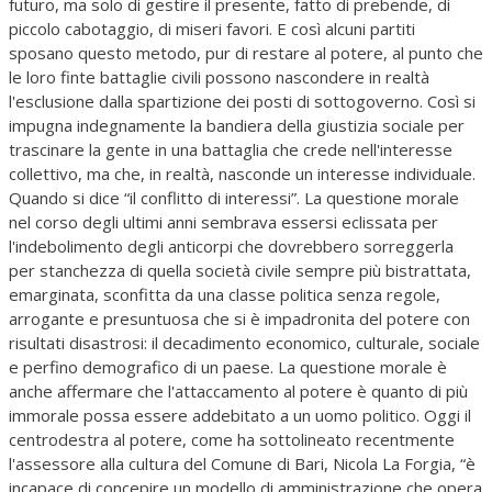
futuro, ma solo di gestire il presente, fatto di prebende, di
piccolo cabotaggio, di miseri favori. E così alcuni partiti
sposano questo metodo, pur di restare al potere, al punto che
le loro finte battaglie civili possono nascondere in realtà
l'esclusione dalla spartizione dei posti di sottogoverno. Così si
impugna indegnamente la bandiera della giustizia sociale per
trascinare la gente in una battaglia che crede nell'interesse
collettivo, ma che, in realtà, nasconde un interesse individuale.
Quando si dice “il conflitto di interessi”. La questione morale
nel corso degli ultimi anni sembrava essersi eclissata per
l'indebolimento degli anticorpi che dovrebbero sorreggerla
per stanchezza di quella società civile sempre più bistrattata,
emarginata, sconfitta da una classe politica senza regole,
arrogante e presuntuosa che si è impadronita del potere con
risultati disastrosi: il decadimento economico, culturale, sociale
e perfino demografico di un paese. La questione morale è
anche affermare che l'attaccamento al potere è quanto di più
immorale possa essere addebitato a un uomo politico. Oggi il
centrodestra al potere, come ha sottolineato recentmente
l'assessore alla cultura del Comune di Bari, Nicola La Forgia, “è
incapace di concepire un modello di amministrazione che opera