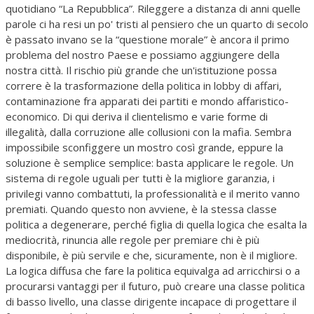
quotidiano “La Repubblica”. Rileggere a distanza di anni quelle
parole ci ha resi un po' tristi al pensiero che un quarto di secolo
è passato invano se la “questione morale” è ancora il primo
problema del nostro Paese e possiamo aggiungere della
nostra città. Il rischio più grande che un'istituzione possa
correre è la trasformazione della politica in lobby di affari,
contaminazione fra apparati dei partiti e mondo affaristico-
economico. Di qui deriva il clientelismo e varie forme di
illegalità, dalla corruzione alle collusioni con la mafia. Sembra
impossibile sconfiggere un mostro così grande, eppure la
soluzione è semplice semplice: basta applicare le regole. Un
sistema di regole uguali per tutti è la migliore garanzia, i
privilegi vanno combattuti, la professionalità e il merito vanno
premiati. Quando questo non avviene, è la stessa classe
politica a degenerare, perché figlia di quella logica che esalta la
mediocrità, rinuncia alle regole per premiare chi è più
disponibile, è più servile e che, sicuramente, non è il migliore.
La logica diffusa che fare la politica equivalga ad arricchirsi o a
procurarsi vantaggi per il futuro, può creare una classe politica
di basso livello, una classe dirigente incapace di progettare il