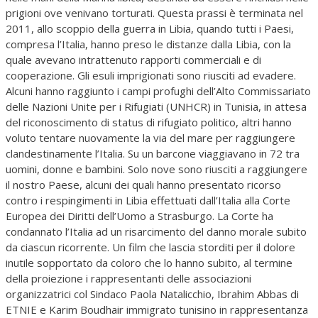
prigioni ove venivano torturati. Questa prassi è terminata nel
2011, allo scoppio della guerra in Libia, quando tutti i Paesi,
compresa l’Italia, hanno preso le distanze dalla Libia, con la
quale avevano intrattenuto rapporti commerciali e di
cooperazione. Gli esuli imprigionati sono riusciti ad evadere.
Alcuni hanno raggiunto i campi profughi dell’Alto Commissariato
delle Nazioni Unite per i Rifugiati (UNHCR) in Tunisia, in attesa
del riconoscimento di status di rifugiato politico, altri hanno
voluto tentare nuovamente la via del mare per raggiungere
clandestinamente l’Italia. Su un barcone viaggiavano in 72 tra
uomini, donne e bambini. Solo nove sono riusciti a raggiungere
il nostro Paese, alcuni dei quali hanno presentato ricorso
contro i respingimenti in Libia effettuati dall’Italia alla Corte
Europea dei Diritti dell’Uomo a Strasburgo. La Corte ha
condannato l’Italia ad un risarcimento del danno morale subito
da ciascun ricorrente. Un film che lascia storditi per il dolore
inutile sopportato da coloro che lo hanno subito, al termine
della proiezione i rappresentanti delle associazioni
organizzatrici col Sindaco Paola Natalicchio, Ibrahim Abbas di
ETNIE e Karim Boudhair immigrato tunisino in rappresentanza