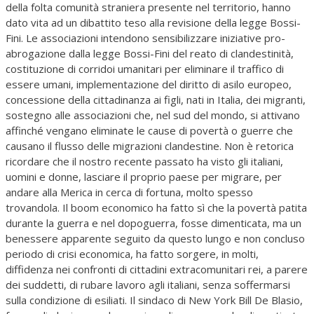
della folta comunità straniera presente nel territorio, hanno
dato vita ad un dibattito teso alla revisione della legge Bossi-
Fini. Le associazioni intendono sensibilizzare iniziative pro-
abrogazione dalla legge Bossi-Fini del reato di clandestinità,
costituzione di corridoi umanitari per eliminare il traffico di
essere umani, implementazione del diritto di asilo europeo,
concessione della cittadinanza ai figli, nati in Italia, dei migranti,
sostegno alle associazioni che, nel sud del mondo, si attivano
affinché vengano eliminate le cause di povertà o guerre che
causano il flusso delle migrazioni clandestine. Non è retorica
ricordare che il nostro recente passato ha visto gli italiani,
uomini e donne, lasciare il proprio paese per migrare, per
andare alla Merica in cerca di fortuna, molto spesso
trovandola. Il boom economico ha fatto sì che la povertà patita
durante la guerra e nel dopoguerra, fosse dimenticata, ma un
benessere apparente seguito da questo lungo e non concluso
periodo di crisi economica, ha fatto sorgere, in molti,
diffidenza nei confronti di cittadini extracomunitari rei, a parere
dei suddetti, di rubare lavoro agli italiani, senza soffermarsi
sulla condizione di esiliati. Il sindaco di New York Bill De Blasio,