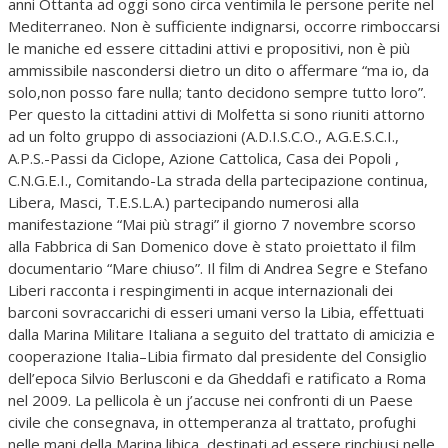
anni Ottanta ad oggi sono circa ventimila le persone perite nel
Mediterraneo. Non è sufficiente indignarsi, occorre rimboccarsi
le maniche ed essere cittadini attivi e propositivi, non è più
ammissibile nascondersi dietro un dito o affermare “ma io, da
solo,non posso fare nulla; tanto decidono sempre tutto loro”.
Per questo la cittadini attivi di Molfetta si sono riuniti attorno
ad un folto gruppo di associazioni (A.D.I.S.C.O., A.G.E.S.C.I.,
A.P.S.-Passi da Ciclope, Azione Cattolica, Casa dei Popoli ,
C.N.G.E.I., Comitando-La strada della partecipazione continua,
Libera, Masci, T.E.S.L.A.) partecipando numerosi alla
manifestazione “Mai più stragi” il giorno 7 novembre scorso
alla Fabbrica di San Domenico dove è stato proiettato il film
documentario “Mare chiuso”. Il film di Andrea Segre e Stefano
Liberi racconta i respingimenti in acque internazionali dei
barconi sovraccarichi di esseri umani verso la Libia, effettuati
dalla Marina Militare Italiana a seguito del trattato di amicizia e
cooperazione Italia–Libia firmato dal presidente del Consiglio
dell’epoca Silvio Berlusconi e da Gheddafi e ratificato a Roma
nel 2009. La pellicola è un j’accuse nei confronti di un Paese
civile che consegnava, in ottemperanza al trattato, profughi
nelle mani della Marina libica, destinati ad essere rinchiusi nelle