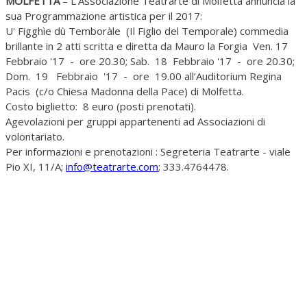
MOLFETTA
– L’Associazione Teatrarte di Molfetta annuncia la
sua Programmazione artistica per il 2017:
U' Figghìe dù Temboràle (Il Figlio del Temporale) commedia
brillante in 2 atti scritta e diretta da Mauro la Forgia Ven. 17
Febbraio '17 - ore 20.30; Sab. 18 Febbraio '17 - ore 20.30;
Dom. 19 Febbraio '17 - ore 19.00 all’Auditorium Regina
Pacis (c/o Chiesa Madonna della Pace) di Molfetta.
Costo biglietto: 8 euro (posti prenotati).
Agevolazioni per gruppi appartenenti ad Associazioni di
volontariato.
Per informazioni e prenotazioni : Segreteria Teatrarte - viale
Pio XI, 11/A;
info@teatrarte.com
; 333.4764478.