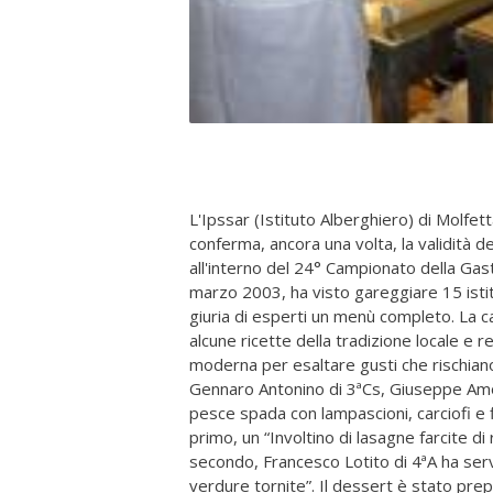
L'Ipssar (Istituto Alberghiero) di Molfett
conferma, ancora una volta, la validità 
all'interno del 24° Campionato della Gast
marzo 2003, ha visto gareggiare 15 isti
giuria di esperti un menù completo. La ca
alcune ricette della tradizione locale e 
moderna per esaltare gusti che rischiano
Gennaro Antonino di 3ªCs, Giuseppe Amor
pesce spada con lampascioni, carciofi e 
primo, un “Involtino di lasagne farcite di
secondo, Francesco Lotito di 4ªA ha serv
verdure tornite”. Il dessert è stato prep