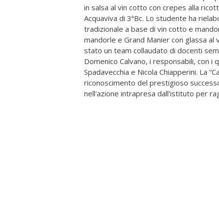
in salsa al vin cotto con crepes alla ric
Acquaviva di 3ªBc. Lo studente ha rielabor
tradizionale a base di vin cotto e mandor
mandorle e Grand Manier con glassa al vin
stato un team collaudato di docenti se
Domenico Calvano, i responsabili, con i 
Spadavecchia e Nicola Chiapperini. La “C
riconoscimento del prestigioso successo
nell'azione intrapresa dall'istituto per r