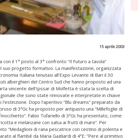
15 aprile 2003
a con il 1° posto al 3° confronto “Il Futuro a tavola”
del suo progetto formativo. La manifestazione, organizzata
ronomia Italiana tenutasi all'Expo Levante di Bari il 30
tuti alberghieri del Centro Sud che hanno proposto ad una
rta vincente dell'Ipssar di Molfetta è stata la scelta di
regionale che sono state rinnovate e interpretate in chiave
 l'estinzione. Dopo l'aperitivo “Blu dreams” preparato da
uso di 3ªGc ha proposto per antipasto una “Millefoglie di
finocchietto”. Fabio Tufariello di 3ªGc ha presentato, come
 ricotta e melanzane con salsa ai frutti di mare”. Per
ito “Medaglioni di rana pescatrice con cestino di polenta e
arato al flambé da Maria Gagliardi di 4ªE: “Pere al primitivo