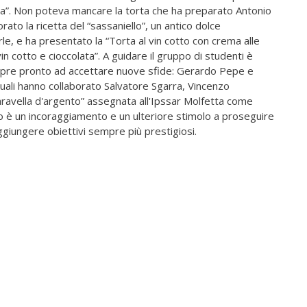
otta”. Non poteva mancare la torta che ha preparato Antonio
ato la ricetta del “sassaniello”, un antico dolce
le, e ha presentato la “Torta al vin cotto con crema alle
 cotto e cioccolata”. A guidare il gruppo di studenti è
mpre pronto ad accettare nuove sfide: Gerardo Pepe e
quali hanno collaborato Salvatore Sgarra, Vincenzo
aravella d'argento” assegnata all'Ipssar Molfetta come
 è un incoraggiamento e un ulteriore stimolo a proseguire
aggiungere obiettivi sempre più prestigiosi.