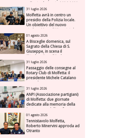
milioni nel triennio 2026-2028
31 luglio 2026
Molfetta avrà in centro un
presidio della Polizia locale.
Un obiettivo del nuovo
sindaco Manuel Minervini che
diviene realtà, con la speranza
01 agosto 2026
di maggiore efficienza e
A Bisceglie domenica, sul
presenza sul territorio
Sagrato della Chiesa di S.
Giuseppe, in scena il
“Rigoletto” con l’Orchestra
Sinfonica Federiciana
31 luglio 2026
Passaggio delle consegne al
Rotary Club di Molfetta: il
presidente Michele Catalano
succede a se stesso
31 luglio 2026
ANPI (Associazione partigiani)
di Molfetta: due giornate
dedicate alla memoria della
Resistenza e dell'antifascismo
01 agosto 2026
Tennistavolo Molfetta,
Roberto Minervini approda ad
Otranto