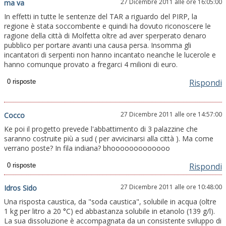
27 Dicembre 2011 alle ore 16:05:00
ma va
In effetti in tutte le sentenze del TAR a riguardo del PIRP, la
regione è stata soccombente e quindi ha dovuto riconoscere le
ragione della città di Molfetta oltre ad aver sperperato denaro
pubblico per portare avanti una causa persa. Insomma gli
incantatori di serpenti non hanno incantato neanche le lucerole e
hanno comunque provato a fregarci 4 milioni di euro.
Rispondi
27 Dicembre 2011 alle ore 14:57:00
Cocco
Ke poi il progetto prevede l'abbattimento di 3 palazzine che
saranno costruite più a sud ( per avvicinarsi alla città ). Ma come
verrano poste? In fila indiana? bhooooooooooooo
Rispondi
27 Dicembre 2011 alle ore 10:48:00
Idros Sido
Una risposta caustica, da "soda caustica", solubile in acqua (oltre
1 kg per litro a 20 °C) ed abbastanza solubile in etanolo (139 g/l).
La sua dissoluzione è accompagnata da un consistente sviluppo di