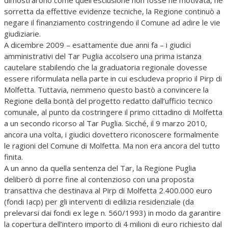
dimostrarono come quell’esclusione non fosse né motivata, né
sorretta da effettive evidenze tecniche, la Regione continuò a
negare il finanziamento costringendo il Comune ad adire le vie
giudiziarie.
A dicembre 2009 – esattamente due anni fa – i giudici
amministrativi del Tar Puglia accolsero una prima istanza
cautelare stabilendo che la graduatoria regionale dovesse
essere riformulata nella parte in cui escludeva proprio il Pirp di
Molfetta. Tuttavia, nemmeno questo bastò a convincere la
Regione della bontà del progetto redatto dall’ufficio tecnico
comunale, al punto da costringere il primo cittadino di Molfetta
a un secondo ricorso al Tar Puglia. Sicché, il 9 marzo 2010,
ancora una volta, i giudici dovettero riconoscere formalmente
le ragioni del Comune di Molfetta. Ma non era ancora del tutto
finita.
A un anno da quella sentenza del Tar, la Regione Puglia
deliberò di porre fine al contenzioso con una proposta
transattiva che destinava al Pirp di Molfetta 2.400.000 euro
(fondi Iacp) per gli interventi di edilizia residenziale (da
prelevarsi dai fondi ex lege n. 560/1993) in modo da garantire
la copertura dell’intero importo di 4 milioni di euro richiesto dal