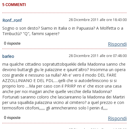
28 Dicembre 2011 alle ore 18:43:00
Ronf...ronf
Sogno o son desto? Siamo in Italia o in Papuasia? A Molfetta o a
Timbuctù? "Q", fammi sapere?
Rispondi
28 Dicembre 2011 alle ore 07:48:00
barleo
ma qualche cittadino sopratuttobquekki della Madonna sanno che
devono buttargli giu le palazzine e qaunt'altro? Insomma un opera
cosi grande e nessuno sa nulla? Ah e' vero il modo DEL FARE
AZZOLLINIANO E DEL PDL.....qelli che si autodefiniscono si si
proprio loro ....Ma per caso con il PRIRP nn e' che esce una casa
anche per noi magari anche quelle vecchie della Madonna?
Fortunati saranno coloro che lasciareanno la Madonna dei Martiri
per una squallida palazzina vicino al cimitero? a quel prezzo e con
termosifoni citofoni,,,,, gli amncheranno solo l penin d,,,,
Rispondi