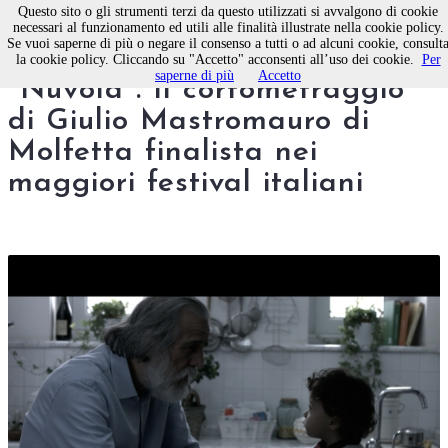
Questo sito o gli strumenti terzi da questo utilizzati si avvalgono di cookie
necessari al funzionamento ed utili alle finalità illustrate nella cookie policy.
Se vuoi saperne di più o negare il consenso a tutti o ad alcuni cookie, consult
Pioggia di riconoscimenti per
la cookie policy. Cliccando su "Accetto" acconsenti all’uso dei cookie.
Per
saperne di più
Accetto
"Nuvola". Il cortometraggio
di Giulio Mastromauro di
Molfetta finalista nei
maggiori festival italiani