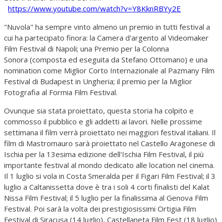
https://www.youtube.com/watch?v=Y8KknRBYy2E
"Nuvola" ha sempre vinto almeno un premio in tutti festival a
cui ha partecipato finora: la Camera d'argento al Videomaker
Film Festival di Napoli; una Premio per la Colonna
Sonora (composta ed eseguita da Stefano Ottomano) e una
nomination come Miglior Corto Internazionale al Pazmany Film
Festival di Budapest in Ungheria; il premio per la Miglior
Fotografia al Formia Film Festival.
Ovunque sia stata proiettato, questa storia ha colpito e
commosso il pubblico e gli addetti ai lavori. Nelle prossime
settimana il film verrà proiettato nei maggiori festival italiani. Il
film di Mastromauro sarà proiettato nel Castello Aragonese di
Ischia per la 13esima edizione dell'Ischia Film Festival, il più
importante festival al mondo dedicato alle location nel cinema.
Il 1 luglio si vola in Costa Smeralda per il Figari Film Festival; il 3
luglio a Caltanissetta dove è tra i soli 4 corti finalisti del Kalat
Nissa Film Festival; il 5 luglio per la finalissima al Genova Film
Festival. Poi sarà la volta dei prestigiosissimi Ortigia Film
Festival di Siracusa (14 luglio), Castellaneta Film Fest (18 luglio)