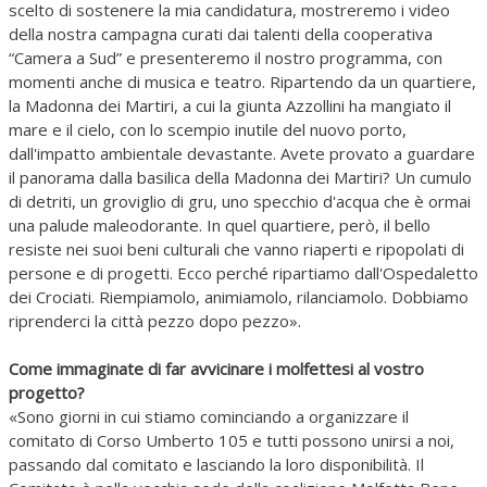
scelto di sostenere la mia candidatura, mostreremo i video
della nostra campagna curati dai talenti della cooperativa
“Camera a Sud” e presenteremo il nostro programma, con
momenti anche di musica e teatro. Ripartendo da un quartiere,
la Madonna dei Martiri, a cui la giunta Azzollini ha mangiato il
mare e il cielo, con lo scempio inutile del nuovo porto,
dall'impatto ambientale devastante. Avete provato a guardare
il panorama dalla basilica della Madonna dei Martiri? Un cumulo
di detriti, un groviglio di gru, uno specchio d'acqua che è ormai
una palude maleodorante. In quel quartiere, però, il bello
resiste nei suoi beni culturali che vanno riaperti e ripopolati di
persone e di progetti. Ecco perché ripartiamo dall'Ospedaletto
dei Crociati. Riempiamolo, animiamolo, rilanciamolo. Dobbiamo
riprenderci la città pezzo dopo pezzo».
Come immaginate di far avvicinare i molfettesi al vostro
progetto?
«Sono giorni in cui stiamo cominciando a organizzare il
comitato di Corso Umberto 105 e tutti possono unirsi a noi,
passando dal comitato e lasciando la loro disponibilità. Il