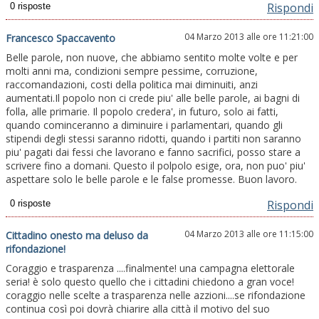
Rispondi
04 Marzo 2013 alle ore 11:21:00
Francesco Spaccavento
Belle parole, non nuove, che abbiamo sentito molte volte e per
molti anni ma, condizioni sempre pessime, corruzione,
raccomandazioni, costi della politica mai diminuiti, anzi
aumentati.Il popolo non ci crede piu' alle belle parole, ai bagni di
folla, alle primarie. Il popolo credera', in futuro, solo ai fatti,
quando cominceranno a diminuire i parlamentari, quando gli
stipendi degli stessi saranno ridotti, quando i partiti non saranno
piu' pagati dai fessi che lavorano e fanno sacrifici, posso stare a
scrivere fino a domani. Questo il polpolo esige, ora, non puo' piu'
aspettare solo le belle parole e le false promesse. Buon lavoro.
Rispondi
04 Marzo 2013 alle ore 11:15:00
Cittadino onesto ma deluso da
rifondazione!
Coraggio e trasparenza ....finalmente! una campagna elettorale
seria! è solo questo quello che i cittadini chiedono a gran voce!
coraggio nelle scelte a trasparenza nelle azzioni....se rifondazione
continua così poi dovrà chiarire alla città il motivo del suo