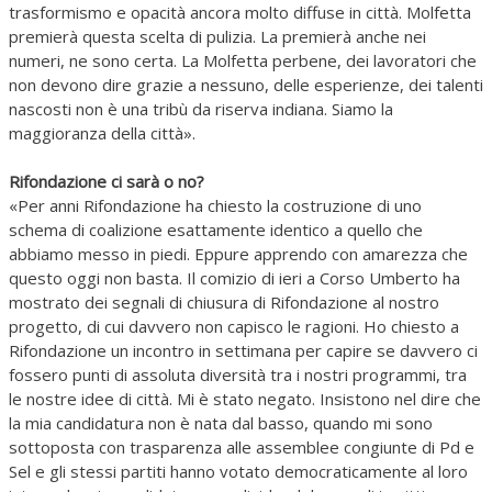
trasformismo e opacità ancora molto diffuse in città. Molfetta
premierà questa scelta di pulizia. La premierà anche nei
numeri, ne sono certa. La Molfetta perbene, dei lavoratori che
non devono dire grazie a nessuno, delle esperienze, dei talenti
nascosti non è una tribù da riserva indiana. Siamo la
maggioranza della città».
Rifondazione ci sarà o no?
«Per anni Rifondazione ha chiesto la costruzione di uno
schema di coalizione esattamente identico a quello che
abbiamo messo in piedi. Eppure apprendo con amarezza che
questo oggi non basta. Il comizio di ieri a Corso Umberto ha
mostrato dei segnali di chiusura di Rifondazione al nostro
progetto, di cui davvero non capisco le ragioni. Ho chiesto a
Rifondazione un incontro in settimana per capire se davvero ci
fossero punti di assoluta diversità tra i nostri programmi, tra
le nostre idee di città. Mi è stato negato. Insistono nel dire che
la mia candidatura non è nata dal basso, quando mi sono
sottoposta con trasparenza alle assemblee congiunte di Pd e
Sel e gli stessi partiti hanno votato democraticamente al loro