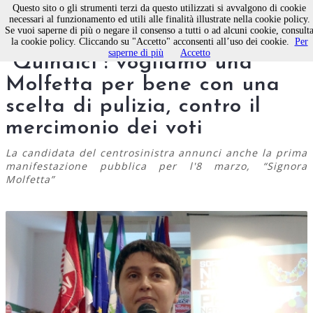
Questo sito o gli strumenti terzi da questo utilizzati si avvalgono di cookie
necessari al funzionamento ed utili alle finalità illustrate nella cookie policy.
Se vuoi saperne di più o negare il consenso a tutti o ad alcuni cookie, consult
Paola Natalicchio a
la cookie policy. Cliccando su "Accetto" acconsenti all’uso dei cookie.
Per
saperne di più
Accetto
“Quindici”: vogliamo una
Molfetta per bene con una
scelta di pulizia, contro il
mercimonio dei voti
La candidata del centrosinistra annunci anche la prima
manifestazione pubblica per l'8 marzo, “Signora
Molfetta”