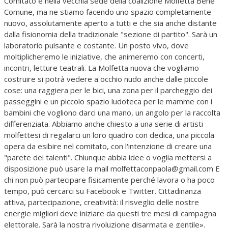
Comitato è nella vecchia sede della coalizione Molfetta Bene
Comune, ma ne stiamo facendo uno spazio completamente
nuovo, assolutamente aperto a tutti e che sia anche distante
dalla fisionomia della tradizionale "sezione di partito". Sarà un
laboratorio pulsante e costante. Un posto vivo, dove
moltiplicheremo le iniziative, che animeremo con concerti,
incontri, letture teatrali. La Molfetta nuova che vogliamo
costruire si potrà vedere a occhio nudo anche dalle piccole
cose: una raggiera per le bici, una zona per il parcheggio dei
passeggini e un piccolo spazio ludoteca per le mamme con i
bambini che vogliono darci una mano, un angolo per la raccolta
differenziata. Abbiamo anche chiesto a una serie di artisti
molfettesi di regalarci un loro quadro con dedica, una piccola
opera da esibire nel comitato, con l'intenzione di creare una
"parete dei talenti". Chiunque abbia idee o voglia mettersi a
disposizione può usare la mail molfettaconpaola@gmail.com E
chi non può partecipare fisicamente perché lavora o ha poco
tempo, può cercarci su Facebook e Twitter. Cittadinanza
attiva, partecipazione, creatività: il risveglio delle nostre
energie migliori deve iniziare da questi tre mesi di campagna
elettorale. Sarà la nostra rivoluzione disarmata e gentile».