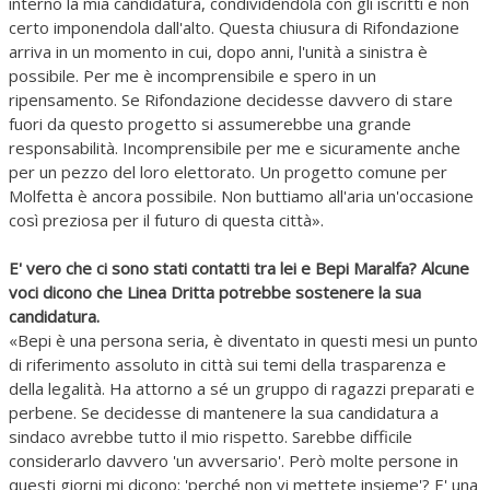
interno la mia candidatura, condividendola con gli iscritti e non
certo imponendola dall'alto. Questa chiusura di Rifondazione
arriva in un momento in cui, dopo anni, l'unità a sinistra è
possibile. Per me è incomprensibile e spero in un
ripensamento. Se Rifondazione decidesse davvero di stare
fuori da questo progetto si assumerebbe una grande
responsabilità. Incomprensibile per me e sicuramente anche
per un pezzo del loro elettorato. Un progetto comune per
Molfetta è ancora possibile. Non buttiamo all'aria un'occasione
così preziosa per il futuro di questa città».
E' vero che ci sono stati contatti tra lei e Bepi Maralfa? Alcune
voci dicono che Linea Dritta potrebbe sostenere la sua
candidatura.
«Bepi è una persona seria, è diventato in questi mesi un punto
di riferimento assoluto in città sui temi della trasparenza e
della legalità. Ha attorno a sé un gruppo di ragazzi preparati e
perbene. Se decidesse di mantenere la sua candidatura a
sindaco avrebbe tutto il mio rispetto. Sarebbe difficile
considerarlo davvero 'un avversario'. Però molte persone in
questi giorni mi dicono: 'perché non vi mettete insieme'? E' una