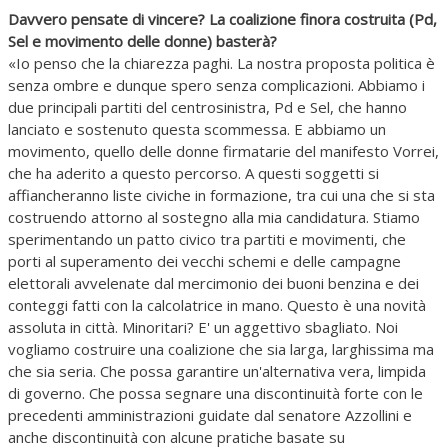
Davvero pensate di vincere? La coalizione finora costruita (Pd,
Sel e movimento delle donne) basterà?
«Io penso che la chiarezza paghi. La nostra proposta politica è
senza ombre e dunque spero senza complicazioni. Abbiamo i
due principali partiti del centrosinistra, Pd e Sel, che hanno
lanciato e sostenuto questa scommessa. E abbiamo un
movimento, quello delle donne firmatarie del manifesto Vorrei,
che ha aderito a questo percorso. A questi soggetti si
affiancheranno liste civiche in formazione, tra cui una che si sta
costruendo attorno al sostegno alla mia candidatura. Stiamo
sperimentando un patto civico tra partiti e movimenti, che
porti al superamento dei vecchi schemi e delle campagne
elettorali avvelenate dal mercimonio dei buoni benzina e dei
conteggi fatti con la calcolatrice in mano. Questo è una novità
assoluta in città. Minoritari? E' un aggettivo sbagliato. Noi
vogliamo costruire una coalizione che sia larga, larghissima ma
che sia seria. Che possa garantire un'alternativa vera, limpida
di governo. Che possa segnare una discontinuità forte con le
precedenti amministrazioni guidate dal senatore Azzollini e
anche discontinuità con alcune pratiche basate su