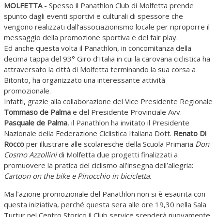
MOLFETTA
- Spesso il Panathlon Club di Molfetta prende
spunto dagli eventi sportivi e culturali di spessore che
vengono realizzati dall’associazionismo locale per riproporre il
messaggio della promozione sportiva e del fair play.
Ed anche questa volta il Panathlon, in concomitanza della
decima tappa del 93° Giro d’Italia in cui la carovana ciclistica ha
attraversato la città di Molfetta terminando la sua corsa a
Bitonto, ha organizzato una interessante attività
promozionale.
Infatti, grazie alla collaborazione del Vice Presidente Regionale
Tommaso de Palma
e del Presidente Provinciale Avv.
Pasquale de Palma
, il Panathlon ha invitato il Presidente
Nazionale della Federazione Ciclistica Italiana Dott.
Renato Di
Rocco
per illustrare alle scolaresche della Scuola Primaria
Don
Cosmo Azzollini
di Molfetta due progetti finalizzati a
promuovere la pratica del ciclismo all’insegna dell’allegria:
Cartoon on the bike e Pinocchio in bicicletta
.
Ma l’azione promozionale del Panathlon non si è esaurita con
questa iniziativa, perché questa sera alle ore 19,30 nella Sala
Turtur nel Centro Storico il Club service scenderà nuovamente