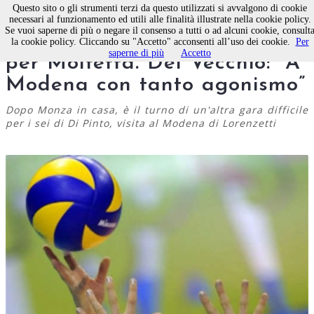
Questo sito o gli strumenti terzi da questo utilizzati si avvalgono di cookie
necessari al funzionamento ed utili alle finalità illustrate nella cookie policy.
Se vuoi saperne di più o negare il consenso a tutti o ad alcuni cookie, consult
Pallavolo, trasferta insidiosa
la cookie policy. Cliccando su "Accetto" acconsenti all’uso dei cookie.
Per
saperne di più
Accetto
per Molfetta. Del Vecchio: “A
Modena con tanto agonismo”
Dopo Monza in casa, è il turno di un'altra gara difficile
per i sei di Di Pinto, visita al Modena di Lorenzetti