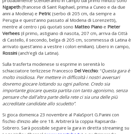
probabilmente scenderanno in campo dal primo minuto sono
Ngapeth
(francese di Saint Raphael, prima a Cuneo e da due
anni a Modena) e
Petric
(serbo di 205 cm, da sempre a
Perugia e quest’anno passato al Modena di Lorenzetti),
mentre al centro i più quotati sono
Matteo Piano
e
Pieter
Verhees
(il primo, astigiano di nascita, 207 cm, arriva da Città
di Castello, il secondo, belga di 205 cm, scommessa di Latina è
arrivato quest’anno a vestire i colori emiliani). Libero in campo,
Rossini
(anch’egli da Latina).
Sulla trasferta modenese si esprime in serenità lo
schiacciatore terlizzese Francesco
Del Vecchio
: “
Questa gara è
molto insidiosa. Per mettere in difficoltà i nostri avversari
dovremo giocare lottando su ogni pallone. Credo sia
importante giocare questa partita con tanto agonismo, senza
pensare che dall’altra parte della rete ci sia una delle più
accreditate candidate allo scudetto”
.
Si gioca domenica 23 novembre al PalaSport G.Panini con
fischio d’inizio alle ore 18. Arbitrerà la coppia Rapisarda-
Sobrero. Sarà possibile seguire la gara in diretta streaming su