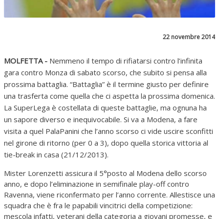
22 novembre 2014
MOLFETTA -
Nemmeno il tempo di rifiatarsi contro l’infinita
gara contro Monza di sabato scorso, che subito si pensa alla
prossima battaglia. “Battaglia” è il termine giusto per definire
una trasferta come quella che ci aspetta la prossima domenica.
La SuperLega è costellata di queste battaglie, ma ognuna ha
un sapore diverso e inequivocabile. Si va a Modena, a fare
visita a quel PalaPanini che l’anno scorso ci vide uscire sconfitti
nel girone di ritorno (per 0 a 3), dopo quella storica vittoria al
tie-break in casa (21/12/2013).
Mister Lorenzetti assicura il 5°posto al Modena dello scorso
anno, e dopo l’eliminazione in semifinale play-off contro
Ravenna, viene riconfermato per l’anno corrente. Allestisce una
squadra che è fra le papabili vincitrici della competizione:
mescola infatti, veterani della categoria a giovani promesse, e