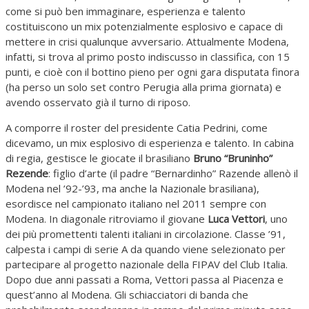
come si può ben immaginare, esperienza e talento
costituiscono un mix potenzialmente esplosivo e capace di
mettere in crisi qualunque avversario. Attualmente Modena,
infatti, si trova al primo posto indiscusso in classifica, con 15
punti, e cioè con il bottino pieno per ogni gara disputata finora
(ha perso un solo set contro Perugia alla prima giornata) e
avendo osservato già il turno di riposo.
A comporre il roster del presidente Catia Pedrini, come
dicevamo, un mix esplosivo di esperienza e talento. In cabina
di regia, gestisce le giocate il brasiliano
Bruno “Bruninho”
Rezende
: figlio d’arte (il padre “Bernardinho” Razende allenò il
Modena nel ’92-’93, ma anche la Nazionale brasiliana),
esordisce nel campionato italiano nel 2011 sempre con
Modena. In diagonale ritroviamo il giovane
Luca Vettori
, uno
dei più promettenti talenti italiani in circolazione. Classe ’91,
calpesta i campi di serie A da quando viene selezionato per
partecipare al progetto nazionale della FIPAV del Club Italia.
Dopo due anni passati a Roma, Vettori passa al Piacenza e
quest’anno al Modena. Gli schiacciatori di banda che