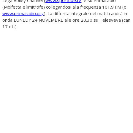
Lega Volley Channel (
www.sportube.tv
) e su Primaradio
(Molfetta e limitrofe) collegandosi alla frequenza 101.9 FM (o
www.primaradio.org
). La differita integrale del match andrà in
onda LUNEDI' 24 NOVEMBRE alle ore 20.30 su Telesveva (can
17 dtt).