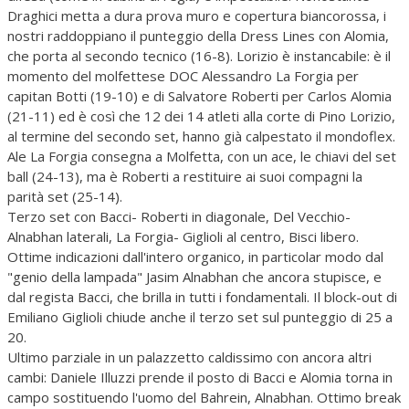
Draghici metta a dura prova muro e copertura biancorossa, i
nostri raddoppiano il punteggio della Dress Lines con Alomia,
che porta al secondo tecnico (16-8). Lorizio è instancabile: è il
momento del molfettese DOC Alessandro La Forgia per
capitan Botti (19-10) e di Salvatore Roberti per Carlos Alomia
(21-11) ed è così che 12 dei 14 atleti alla corte di Pino Lorizio,
al termine del secondo set, hanno già calpestato il mondoflex.
Ale La Forgia consegna a Molfetta, con un ace, le chiavi del set
ball (24-13), ma è Roberti a restituire ai suoi compagni la
parità set (25-14).
Terzo set con Bacci- Roberti in diagonale, Del Vecchio-
Alnabhan laterali, La Forgia- Giglioli al centro, Bisci libero.
Ottime indicazioni dall'intero organico, in particolar modo dal
"genio della lampada" Jasim Alnabhan che ancora stupisce, e
dal regista Bacci, che brilla in tutti i fondamentali. Il block-out di
Emiliano Giglioli chiude anche il terzo set sul punteggio di 25 a
20.
Ultimo parziale in un palazzetto caldissimo con ancora altri
cambi: Daniele Illuzzi prende il posto di Bacci e Alomia torna in
campo sostituendo l'uomo del Bahrein, Alnabhan. Ottimo break