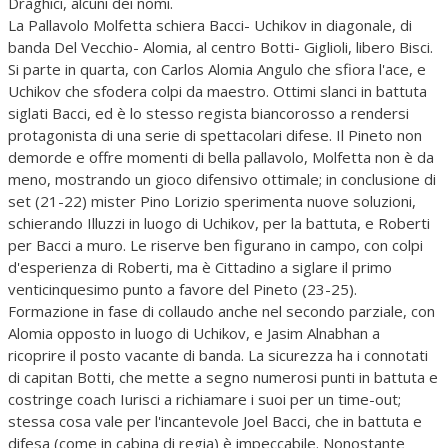
Draghici, alcuni dei nomi.
La Pallavolo Molfetta schiera Bacci- Uchikov in diagonale, di
banda Del Vecchio- Alomia, al centro Botti- Giglioli, libero Bisci.
Si parte in quarta, con Carlos Alomia Angulo che sfiora l'ace, e
Uchikov che sfodera colpi da maestro. Ottimi slanci in battuta
siglati Bacci, ed è lo stesso regista biancorosso a rendersi
protagonista di una serie di spettacolari difese. Il Pineto non
demorde e offre momenti di bella pallavolo, Molfetta non è da
meno, mostrando un gioco difensivo ottimale; in conclusione di
set (21-22) mister Pino Lorizio sperimenta nuove soluzioni,
schierando Illuzzi in luogo di Uchikov, per la battuta, e Roberti
per Bacci a muro. Le riserve ben figurano in campo, con colpi
d'esperienza di Roberti, ma è Cittadino a siglare il primo
venticinquesimo punto a favore del Pineto (23-25).
Formazione in fase di collaudo anche nel secondo parziale, con
Alomia opposto in luogo di Uchikov, e Jasim Alnabhan a
ricoprire il posto vacante di banda. La sicurezza ha i connotati
di capitan Botti, che mette a segno numerosi punti in battuta e
costringe coach Iurisci a richiamare i suoi per un time-out;
stessa cosa vale per l'incantevole Joel Bacci, che in battuta e
difesa (come in cabina di regia) è impeccabile. Nonostante