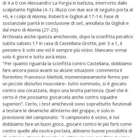
di 4 a 0 con Alessandro La Forgia in battuta, interrotto dallo
scalpitante Figliolia (4-1). Illuzzi con due ace di seguito porta al
+6, e i colpi di Alomia, Roberti e Giglioli al 17-14. Fase di
sostanziale parità in conclusione di set, annullata da Giglioli e
dal muro di Alomia (27-25).
Archiviata anche questa amichevole, dopo la sconfitta peraltro
subìta sabato 17 in casa di Castellana Grotte, per 3 a 1, il
pensiero è solo uno ed è sempre più vicino. Mancano ormai
solo 6 giorni e tutto avrà inizio.
"Per quanto riguarda la sconfitta contro Castellana, dobbiamo
fare ancora passi avanti su alcune situazioni -commenta il
fiorentino Francesco Mattioli, momentaneamente fermo per
un piccolo disturbo muscolare- tutto sommato, si è giocato
contro una corazzata, dopo una brutta partenza. Quel che è
certo è che possiamo giocarcela anche contro squadre
superiori". Certo, i test amichevoli sono soprattutto funzionali
a testare le dinamiche all'interno del gruppo, e solo in
previsione del campionato. "Il campionato è vicino, e noi
dobbiamo fare un buon gioco, giocare contro le più forti come
contro quelle alla nostra portata, abbiamo buone possibilità di