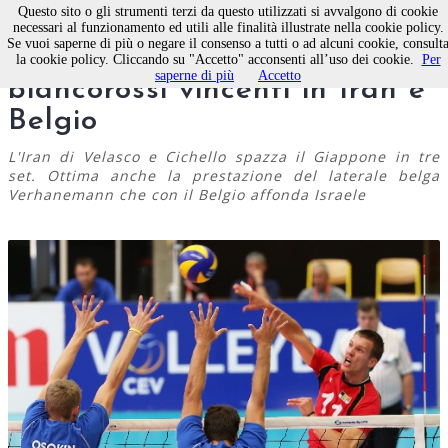
Questo sito o gli strumenti terzi da questo utilizzati si avvalgono di cookie
necessari al funzionamento ed utili alle finalità illustrate nella cookie policy.
Se vuoi saperne di più o negare il consenso a tutti o ad alcuni cookie, consult
Pallavolo Molfetta,
la cookie policy. Cliccando su "Accetto" acconsenti all’uso dei cookie.
Per
saperne di più
Accetto
biancorossi vincenti in Iran e
Belgio
L'Iran di Velasco e Cichello spazza il Giappone in tre
set. Ottima anche la prestazione del laterale belga
Verhanemann che con il Belgio affonda Israele