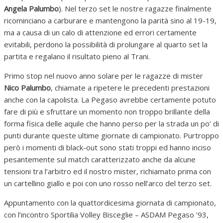
Angela Palumbo
). Nel terzo set le nostre ragazze finalmente
ricominciano a carburare e mantengono la parità sino al 19-19,
ma a causa di un calo di attenzione ed errori certamente
evitabili, perdono la possibilità di prolungare al quarto set la
partita e regalano il risultato pieno al Trani.
Primo stop nel nuovo anno solare per le ragazze di mister
Nico Palumbo
, chiamate a ripetere le precedenti prestazioni
anche con la capolista. La Pegaso avrebbe certamente potuto
fare di più e sfruttare un momento non troppo brillante della
forma fisica delle aquile che hanno perso per la strada un po’ di
punti durante queste ultime giornate di campionato. Purtroppo
però i momenti di black-out sono stati troppi ed hanno inciso
pesantemente sul match caratterizzato anche da alcune
tensioni tra l’arbitro ed il nostro mister, richiamato prima con
un cartellino giallo e poi con uno rosso nell’arco del terzo set.
Appuntamento con la quattordicesima giornata di campionato,
con l’incontro Sportilia Volley Bisceglie – ASDAM Pegaso ’93,