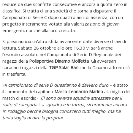
reduce da due sconfitte consecutive e ancora a quota zero in
classifica. Si tratta di una società che torna a disputare il
Campionato di Serie C dopo quattro anni di assenza, con un
progetto interamente votato alla valorizzazione di giovani
emergenti, nonché alla loro crescita.
Si preannuncia un’altra sfida avvincente dalle diverse chiavi di
lettura. Sabato 28 ottobre alle ore 18.30 vi sarà anche
l’esordio assoluto nel Campionato di Serie D Regionale dei
ragazzi della
Polisportiva Dinamo Molfetta
. Gli avversari
saranno i ragazzi della
TGP Solar Bari
che la Dinamo affronterà
in trasferta.
«Il campionato di serie D quest'anno è davvero duro
– è stato
il commento del capitano
Marco Leonardo Marino
alla vigilia del
match di esordio-
Ci sono diverse squadre attrezzate per il
salto di categoria
. L
a squadra è in forma, sicuramente ancora
in rodaggio perchè bisogna conoscerci tutti meglio, ma ha
tanta voglia di dire la propria
».