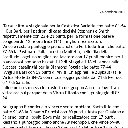
24 ottobre 2017
Terza vittoria stagionale per la Cestistica Barletta che batte 81-54
il Cus Bari, per i padroni di casa decisivi Stephens e Smith
rispettivamente con 23 e 21 punti, per la formazione barese
Longobardi (12) e Giuffrida (11) i migliori realizzatori.
Vince e resta a punteggio pieno anche la Fortitudo Trani che batte
77-66 la Pavimaro Pallacanestro Molfetta, nelle fila della
Fortitudo Logoluso miglior realizzatore con 17 punti mentre per i
biancorossi non sono bastati i 19 di Maggi e i 18 di Leoncavallo.
Successi casalinghi per la Diamond Foggia che batte 77-44
l’Angiulli Bari con 13 punti di Alvisi, Chiappinelli e Zupkauskas; e
Virtus Molfetta 84-75 con il Cus Foggia guidata dai 21 di Perrucci
e 17 di Sancilio.
Infine unico successo in trasferta del gruppo A con la Juve Trani
vittoriosa sul parquet della Virtus Bitonto con il punteggio di 85-
94.
Nel gruppo B continua a vincere senza problemi Santa Rita che
batte 91-68 la Dinamo Brindisi con 20 punti a testa per Gualano e
Salerno; per gli ospiti Bove miglior realizzatore con 17 punti.
Restano a punteggio pieno anche AP Monopoli, che vince 59-80
sul parquet di Francavilla con 22 punti di Calabretto e 18 di Rollo,