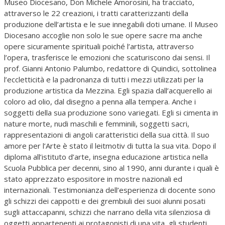
Museo Diocesano, Don Michele Amorosini, ha tracciato,
attraverso le 22 creazioni, i tratti caratterizzanti della
produzione dell’artista e le sue innegabili doti umane. Il Museo
Diocesano accoglie non solo le sue opere sacre ma anche
opere sicuramente spirituali poiché l’artista, attraverso
l’opera, trasferisce le emozioni che scaturiscono dai sensi. Il
prof. Gianni Antonio Palumbo, redattore di Quindici, sottolinea
l’eccletticità e la padronanza di tutti i mezzi utilizzati per la
produzione artistica da Mezzina. Egli spazia dall’acquerello ai
coloro ad olio, dal disegno a penna alla tempera. Anche i
soggetti della sua produzione sono variegati. Egli si cimenta in
nature morte, nudi maschili e femminili, soggetti sacri,
rappresentazioni di angoli caratteristici della sua città. Il suo
amore per l’Arte è stato il leitmotiv di tutta la sua vita. Dopo il
diploma all’istituto d’arte, insegna educazione artistica nella
Scuola Pubblica per decenni, sino al 1990, anni durante i quali è
stato apprezzato espositore in mostre nazionali ed
internazionali. Testimonianza dell’esperienza di docente sono
gli schizzi dei cappotti e dei grembiuli dei suoi alunni posati
sugli attaccapanni, schizzi che narrano della vita silenziosa di
oggetti appartenenti ai protagonisti di una vita, gli studenti,