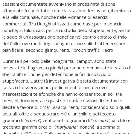
cessioni documentate avvenivano in prossimità di zone
altamente frequentate, come la stazione ferroviaria, il cimitero
e la villa comunale, nonché nelle vicinanze di esercizi
commerciali. Tra i luoghi utilizzati come base per lo spaccio,
nonché, in taluni casi, per la custodia dello stupefacente, anche
la sede di un’associazione benefica nel centro abitato di Palo
del Colle, ove molti degli indagati erano soliti trattenersi per
pianificare, secondo gli inquirenti, i propri traffici illeciti.
Durante il periodo delle indagini “sul campo”, sono state
arrestate in flagranza quindici persone e denunciate in stato di
libertà altre cinque per detenzione ai fini di spaccio di
stupefacenti. L’attività investigativa è stata documentata con
servizi di osservazione, pedinamenti e innumerevoli
intercettazioni telefoniche che hanno consentito, in soli tre
mesi, di documentare quasi settemila cessioni di sostanze
illecite a favore di circa150 acquirenti, considerando solo quelli
abituali, oltre a sequestrare più di un chilo e settecento
grammi di
“eroina”
, ventiquattro grammi di “
cocaina”,
un chilo e
trecento grammi circa di
“marijuana”,
nonché la somma di
duemila e 470 euro. Dalle investigazioni viene fuori l’allarmante