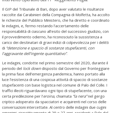
Il GIP del Tribunale di Bari, dopo aver valutato le risultanze
raccolte dai Carabinieri della Compagnia di Molfetta, ha accolto
le richieste del Pubblico Ministero, che ha diretto e coordinato
le indagini, e, fermo restando l’accertamento delle
responsabilità di ciascuno all’esito del successivo giudizio, con
il provvedimento odierno, ha riconosciuto la sussistenza a
carico dei destinatari di gravi indizi di colpevolezza per i delitti
di
“detenzione e spaccio di sostanze stupefacenti, con
l’aggravante dell’ingente quantitativo”
.
Le indagini, condotte nel primo semestre del 2020, durante il
periodo del
lock down
disposto dal Governo per fronteggiare
la prima fase dell’emergenza pandemica, hanno portato alla
luce l’esistenza di una cospicua attività di spaccio di sostanze
stupefacenti con base logistica nel comune di Palo del Colle. I
traffici illeciti riguardavano ogni tipo di stupefacente, con una
certa predilezione per l’
eroina
, chiamata
“la nera”
nel gergo
criptico adoperato da spacciatori e acquirenti nel corso delle
conversazioni intercettate. Al centro delle indagini due cugini
omonimi, rispettivamente di 29 e 27 anni, residenti a Palo del