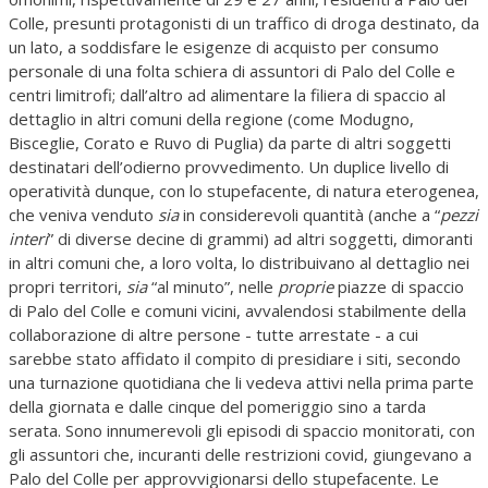
Colle, presunti protagonisti di un traffico di droga destinato, da
un lato, a soddisfare le esigenze di acquisto per consumo
personale di una folta schiera di assuntori di Palo del Colle e
centri limitrofi; dall’altro ad alimentare la filiera di spaccio al
dettaglio in altri comuni della regione (come Modugno,
Bisceglie, Corato e Ruvo di Puglia) da parte di altri soggetti
destinatari dell’odierno provvedimento. Un duplice livello di
operatività dunque, con lo stupefacente, di natura eterogenea,
che veniva venduto
sia
in considerevoli quantità (anche a “
pezzi
interi
” di diverse decine di grammi) ad altri soggetti, dimoranti
in altri comuni che, a loro volta, lo distribuivano al dettaglio nei
propri territori,
sia
“al minuto”, nelle
proprie
piazze di spaccio
di Palo del Colle e comuni vicini, avvalendosi stabilmente della
collaborazione di altre persone - tutte arrestate - a cui
sarebbe stato affidato il compito di presidiare i siti, secondo
una turnazione quotidiana che li vedeva attivi nella prima parte
della giornata e dalle cinque del pomeriggio sino a tarda
serata. Sono innumerevoli gli episodi di spaccio monitorati, con
gli assuntori che, incuranti delle restrizioni covid, giungevano a
Palo del Colle per approvvigionarsi dello stupefacente. Le