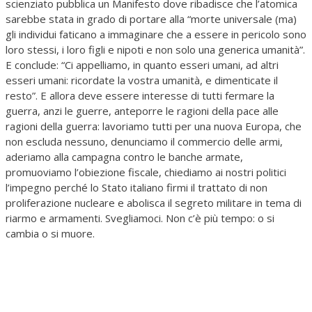
scienziato pubblica un Manifesto dove ribadisce che l’atomica
sarebbe stata in grado di portare alla “morte universale (ma)
gli individui faticano a immaginare che a essere in pericolo sono
loro stessi, i loro figli e nipoti e non solo una generica umanità”.
E conclude: “Ci appelliamo, in quanto esseri umani, ad altri
esseri umani: ricordate la vostra umanità, e dimenticate il
resto”. E allora deve essere interesse di tutti fermare la
guerra, anzi le guerre, anteporre le ragioni della pace alle
ragioni della guerra: lavoriamo tutti per una nuova Europa, che
non escluda nessuno, denunciamo il commercio delle armi,
aderiamo alla campagna contro le banche armate,
promuoviamo l’obiezione fiscale, chiediamo ai nostri politici
l’impegno perché lo Stato italiano firmi il trattato di non
proliferazione nucleare e abolisca il segreto militare in tema di
riarmo e armamenti. Svegliamoci. Non c’è più tempo: o si
cambia o si muore.