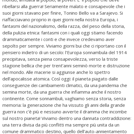
ribellarsi alla guerra! Seriamente malato e consapevole che i
suoi giorni stavano per finire, Tonino Bello va a Sarajevo. Si
riaffacciavano proprio in quei giorni nella nostra Europa, i
fantasmi del nazionalismo, della razza, del peso della storia,
della pulizia etnica: fantasmi con i quali oggi stiamo facendo
drammaticamente i conti e che invece credevamo aver
sepolto per sempre. Viviamo giorni bui che ci riportano con il
pensiero indietro di un secolo: l’Europa sonnambula del 1914
precipitava, senza piena consapevolezza, verso la triste
stagione bellica che per trent’anni seminò morte e distruzione
nel mondo. Alle macerie si aggiunse anche lo spettro
dell’apocalisse atomica. Così oggi: il pianeta piagato dalle
conseguenze dei cambiamenti climatici, da una pandemia che
semina morte, da una guerra che infiamma anche il nostro
continente. Come sonnambuli, vaghiamo senza storia, senza
memoria: la generazione che ha vissuto gli anni della grande
guerra non c’è più e nessuno avverte il dramma che incombe
sul nostro pianeta! Viviamo dentro una dannata contraddizione:
una terra divisa da più conflitti ma sempre più unita da un
comune drammatico destino, quello dell’auto-annientamento