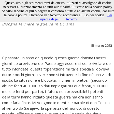
Questo sito o gli strumenti terzi da questo utilizzati si avvalgono di cookie
necessari al funzionamento ed utili alle finalità illustrate nella cookie policy.
Se vuoi saperne di più o negare il consenso a tutti o ad alcuni cookie, consult
O si cambia o si muore
la cookie policy. Cliccando su "Accetto" acconsenti all’uso dei cookie.
Per
saperne di più
Accetto
Bisogna fermare la guerra in Ucraina
15 marzo 2023
È passato un anno da quando questa guerra domina i nostri
giorni. Le previsione del Paese aggressore si sono rivelate del
tutto infondate: questa “operazione militare speciale” doveva
durare pochi giorni, invece non si intravede la fine né una via di
uscita. La situazione è bloccata, i numeri impietosi, (secondo
alcune fonti 400.000 soldati impiegati sui due fronti, 100.000
morti e feriti per parte), il futuro non prevedibile! I potenti
della terra hanno iniziato questa guerra ma ora non sanno
come farla finire. Mi vengono in mente le parole di don Tonino
al rientro da Sarajevo: la speranza del mondo, di questo
mondo, affidata al popolo, ai poveri. E’ il popolo che deve