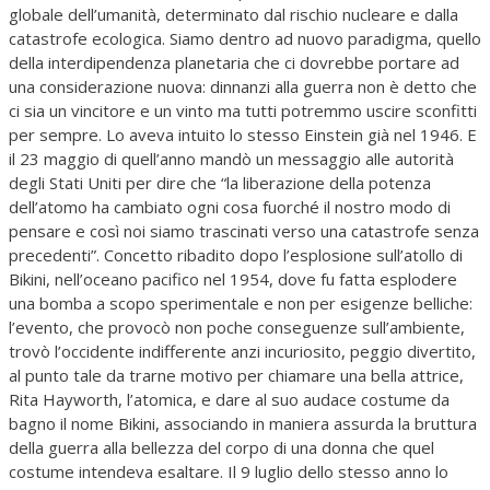
globale dell’umanità, determinato dal rischio nucleare e dalla
catastrofe ecologica. Siamo dentro ad nuovo paradigma, quello
della interdipendenza planetaria che ci dovrebbe portare ad
una considerazione nuova: dinnanzi alla guerra non è detto che
ci sia un vincitore e un vinto ma tutti potremmo uscire sconfitti
per sempre. Lo aveva intuito lo stesso Einstein già nel 1946. E
il 23 maggio di quell’anno mandò un messaggio alle autorità
degli Stati Uniti per dire che “la liberazione della potenza
dell’atomo ha cambiato ogni cosa fuorché il nostro modo di
pensare e così noi siamo trascinati verso una catastrofe senza
precedenti”. Concetto ribadito dopo l’esplosione sull’atollo di
Bikini, nell’oceano pacifico nel 1954, dove fu fatta esplodere
una bomba a scopo sperimentale e non per esigenze belliche:
l’evento, che provocò non poche conseguenze sull’ambiente,
trovò l’occidente indifferente anzi incuriosito, peggio divertito,
al punto tale da trarne motivo per chiamare una bella attrice,
Rita Hayworth, l’atomica, e dare al suo audace costume da
bagno il nome Bikini, associando in maniera assurda la bruttura
della guerra alla bellezza del corpo di una donna che quel
costume intendeva esaltare. Il 9 luglio dello stesso anno lo