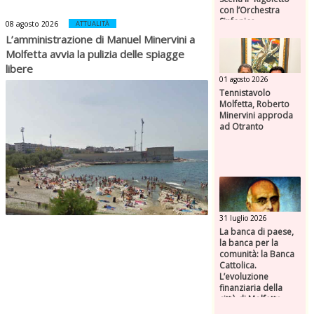
con l’Orchestra
Sinfonica
08 agosto 2026
ATTUALITÀ
Federiciana
L’amministrazione di Manuel Minervini a
Molfetta avvia la pulizia delle spiagge
libere
01 agosto 2026
Tennistavolo
Molfetta, Roberto
Minervini approda
ad Otranto
31 luglio 2026
La banca di paese,
la banca per la
comunità: la Banca
Cattolica.
L’evoluzione
finanziaria della
città di Molfetta
(Parte seconda)