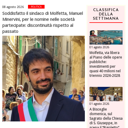
08 agosto 2026
POLITICA
CLASSIFICA
Soddisfatto il sindaco di Molfetta, Manuel
DELLA
Minervini, per le nomine nelle società
SETTIMANA
partecipate: discontinuità rispetto al
passato
01 agosto 2026
Molfetta, via libera
al Piano delle opere
pubbliche:
investimenti per
quasi 40 milioni nel
triennio 2026-2028
01 agosto 2026
A Bisceglie
domenica, sul
Sagrato della Chiesa
di S. Giuseppe, in
scena il “Rigoletto”