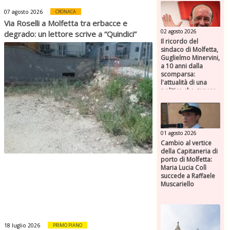
07 agosto 2026
CRONACA
Via Roselli a Molfetta tra erbacce e
02 agosto 2026
degrado: un lettore scrive a “Quindici”
Il ricordo del
sindaco di Molfetta,
Guglielmo Minervini,
a 10 anni dalla
scomparsa:
l'attualità di una
politica che genera
futuro
01 agosto 2026
Cambio al vertice
della Capitaneria di
porto di Molfetta:
Maria Lucia Colì
succede a Raffaele
Muscariello
18 luglio 2026
PRIMO PIANO