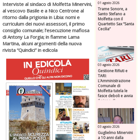
01 agosto 2026
Interviste al sindaco di Molfetta Minervini,
Trame Sonore, a
al vescovo Basile e a Nico Centrone al
Santo Stefano a
ritorno dalla prigionia in Libia: nomi e
Molfetta con il
curriculum dei nuovi assessori, il primo
Quartetto Sax “Santa
Cecilia”
consiglio comunale; l’esecuzione mafiosa
di Antony La Forgia; in fiamme Lama
Martina, alcuni argomenti della nuova
rivista “Quindici” in edicola
03 agosto 2026
Gestione Rifiuti e
TARI:
L’Amministrazione
Comunale di
Molfetta tutela le
fasce deboli e avvia
il piano di
risanamento per
ASM
03 agosto 2026
Guglielmo Minervini
a 10 anni dalla