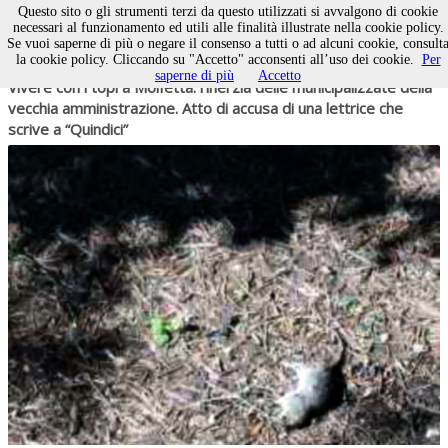
Questo sito o gli strumenti terzi da questo utilizzati si avvalgono di cookie
necessari al funzionamento ed utili alle finalità illustrate nella cookie policy.
Se vuoi saperne di più o negare il consenso a tutti o ad alcuni cookie, consult
la cookie policy. Cliccando su "Accetto" acconsenti all’uso dei cookie.
Per
08 agosto 2026
ATTUALITÀ
saperne di più
Accetto
Vivere con i topi a Molfetta: l’inerzia delle municipalizzate della
vecchia amministrazione. Atto di accusa di una lettrice che
scrive a “Quindici”