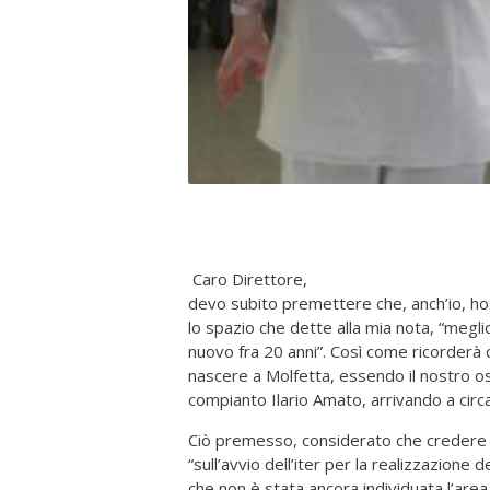
Caro Direttore,
devo subito premettere che, anch’io, ho
lo spazio che dette alla mia nota, “meg
nuovo fra 20 anni”. Così come ricorderà
nascere a Molfetta, essendo il nostro os
compianto Ilario Amato, arrivando a circa
Ciò premesso, considerato che credere n
“sull’avvio dell’iter per la realizzazio
che non è stata ancora individuata l’area