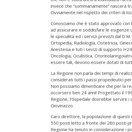
invece che “sommariamente” nascerà tra M
Ovviamente nel rispetto dei criteri di loc
Conosciamo che è stato approvato con la
ad assicurare e soddisfare le esigenze d
le specialità ed i servizi previsti dal D
Ortopedia, Radiologia, Ostetricia, Gineco
Anestesia e tuti i sevizi di supporto H24,
Oncologia, Oculistica, Otorinolaringoiatria
essere tali, devono essere dotati di tutti 
La Regione non parla dei tempi di realiz
considerati tutti i passi propedeutici pe
Non possiamo dimenticare che per la rea
occorsero ben 24 anni! Progettato il 1990
Regione, l’0spedale dovrebbe servire i co
Giovinazzo.
Caro direttore, la popolazione di questi
550 posti letto a fronte dei 280 posti 
Regione ha tenuto in considerazione i pos