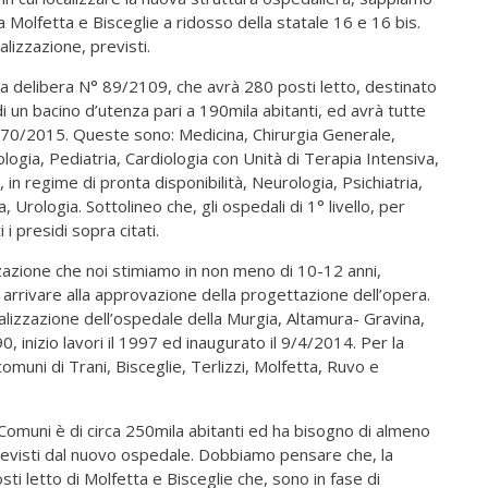
olfetta e Bisceglie a ridosso della statale 16 e 16 bis.
alizzazione, previsti.
 delibera N° 89/2109, che avrà 280 posti letto, destinato
i un bacino d’utenza pari a 190mila abitanti, ed avrà tutte
.M. 70/2015. Queste sono: Medicina, Chirurgia Generale,
logia, Pediatria, Cardiologia con Unità di Terapia Intensiva,
 in regime di pronta disponibilità, Neurologia, Psichiatria,
, Urologia. Sottolineo che, gli ospedali di 1° livello, per
i presidi sopra citati.
zazione che noi stimiamo in non meno di 10-12 anni,
r arrivare alla approvazione della progettazione dell’opera.
lizzazione dell’ospedale della Murgia, Altamura- Gravina,
, inizio lavori il 1997 ed inaugurato il 9/4/2014. Per la
muni di Trani, Bisceglie, Terlizzi, Molfetta, Ruvo e
 Comuni è di circa 250mila abitanti ed ha bisogno di almeno
previsti dal nuovo ospedale. Dobbiamo pensare che, la
ti letto di Molfetta e Bisceglie che, sono in fase di