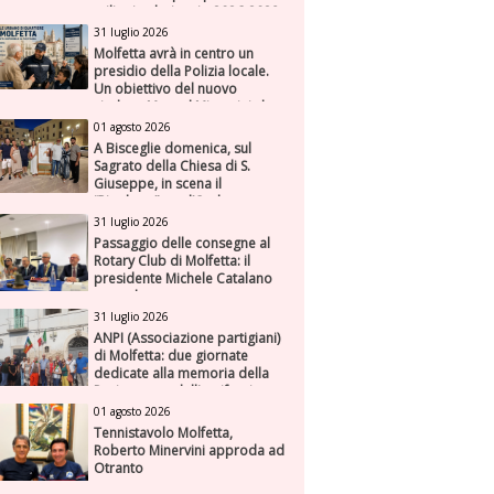
milioni nel triennio 2026-2028
31 luglio 2026
Molfetta avrà in centro un
presidio della Polizia locale.
Un obiettivo del nuovo
sindaco Manuel Minervini che
diviene realtà, con la speranza
01 agosto 2026
di maggiore efficienza e
A Bisceglie domenica, sul
presenza sul territorio
Sagrato della Chiesa di S.
Giuseppe, in scena il
“Rigoletto” con l’Orchestra
Sinfonica Federiciana
31 luglio 2026
Passaggio delle consegne al
Rotary Club di Molfetta: il
presidente Michele Catalano
succede a se stesso
31 luglio 2026
ANPI (Associazione partigiani)
di Molfetta: due giornate
dedicate alla memoria della
Resistenza e dell'antifascismo
01 agosto 2026
Tennistavolo Molfetta,
Roberto Minervini approda ad
Otranto