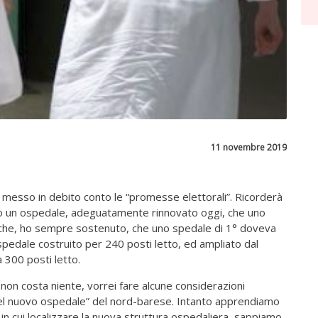
11 novembre 2019
 messo in debito conto le “promesse elettorali”. Ricorderà
lio un ospedale, adeguatamente rinnovato oggi, che uno
 che, ho sempre sostenuto, che uno spedale di 1° doveva
pedale costruito per 240 posti letto, ed ampliato dal
 300 posti letto.
on costa niente, vorrei fare alcune considerazioni
ne del nuovo ospedale” del nord-barese. Intanto apprendiamo
 in cui localizzare la nuova struttura ospedaliera, sappiamo