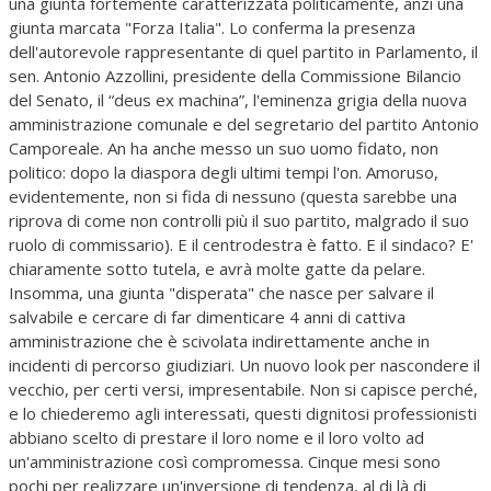
una giunta fortemente caratterizzata politicamente, anzi una
giunta marcata "Forza Italia". Lo conferma la presenza
dell'autorevole rappresentante di quel partito in Parlamento, il
sen. Antonio Azzollini, presidente della Commissione Bilancio
del Senato, il “deus ex machina”, l'eminenza grigia della nuova
amministrazione comunale e del segretario del partito Antonio
Camporeale. An ha anche messo un suo uomo fidato, non
politico: dopo la diaspora degli ultimi tempi l'on. Amoruso,
evidentemente, non si fida di nessuno (questa sarebbe una
riprova di come non controlli più il suo partito, malgrado il suo
ruolo di commissario). E il centrodestra è fatto. E il sindaco? E'
chiaramente sotto tutela, e avrà molte gatte da pelare.
Insomma, una giunta "disperata" che nasce per salvare il
salvabile e cercare di far dimenticare 4 anni di cattiva
amministrazione che è scivolata indirettamente anche in
incidenti di percorso giudiziari. Un nuovo look per nascondere il
vecchio, per certi versi, impresentabile. Non si capisce perché,
e lo chiederemo agli interessati, questi dignitosi professionisti
abbiano scelto di prestare il loro nome e il loro volto ad
un'amministrazione così compromessa. Cinque mesi sono
pochi per realizzare un'inversione di tendenza, al di là di