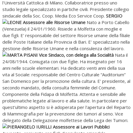
l'Università Cattolica di Milano. Collaboratrice presso uno
studio legale specializzato in partiche civili. Presidente collegio
sindacale della Soc. Coop. Media Eco Service Coop.
SERGIO
LEONE Assessore alle Risorse Umane
Nato a Porto Cabello
(Venezuela) il 24/01/1960. Risiede a Molfetta con moglie e
due figli. E' responsabile del settore Risorse umane della filiale
delle Poste Italiane della Provincia di Bari. E' specializzato nella
gestione delle Risorse Umane e nella consulenza del lavoro.
MARTA PISANI Vice Sindaco, con delega alla Socialità
Nata il
24/08/1944. Coniugata con due figlie. Ha insegnato per 16
anni nelle scuole elementari. Ha dedicato venti anni della sua
vita al Sociale: responsabile del Centro Culturale “Auditorium”
San Domenico per la promozione della cultura. E' presidente, al
secondo mandato, della consulta femminile del Comune.
Componente della Fidapa di Molfetta. Attenta e sensibile alle
problematiche legate al lavoro e alla salute. In particolare per
quest'ultimo aspetto si è adoperata per l'apertura del Reparto
di Mammografia per la prevenzione dei tumori al seno. Vice
delegato della Delegazione molfettese della Lega dei Tumori.
PIERANGELO IURILLI Assessore ai Lavori Pubblici