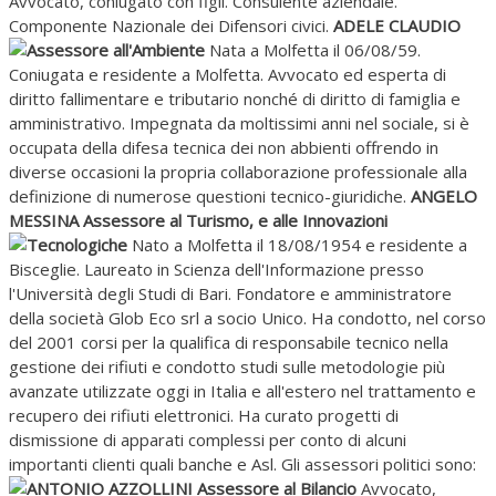
Avvocato, coniugato con figli. Consulente aziendale.
Componente Nazionale dei Difensori civici.
ADELE CLAUDIO
Assessore all'Ambiente
Nata a Molfetta il 06/08/59.
Coniugata e residente a Molfetta. Avvocato ed esperta di
diritto fallimentare e tributario nonché di diritto di famiglia e
amministrativo. Impegnata da moltissimi anni nel sociale, si è
occupata della difesa tecnica dei non abbienti offrendo in
diverse occasioni la propria collaborazione professionale alla
definizione di numerose questioni tecnico-giuridiche.
ANGELO
MESSINA Assessore al Turismo, e alle Innovazioni
Tecnologiche
Nato a Molfetta il 18/08/1954 e residente a
Bisceglie. Laureato in Scienza dell'Informazione presso
l'Università degli Studi di Bari. Fondatore e amministratore
della società Glob Eco srl a socio Unico. Ha condotto, nel corso
del 2001 corsi per la qualifica di responsabile tecnico nella
gestione dei rifiuti e condotto studi sulle metodologie più
avanzate utilizzate oggi in Italia e all'estero nel trattamento e
recupero dei rifiuti elettronici. Ha curato progetti di
dismissione di apparati complessi per conto di alcuni
importanti clienti quali banche e Asl. Gli assessori politici sono:
ANTONIO AZZOLLINI Assessore al Bilancio
Avvocato,