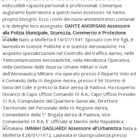
indiscutibili capacità personali e professionali. Comunque
auguriamo buon lavoro a questi nuovi assessori: ne hanno
proprio bisogno. Ecco i nomi dei nuovi amministratori comunali
e le deleghe loro assegnate:
DANTE ANGRISANI Assessore
alla Polizia Municipale, Sicurezza, Commercio e Protezione
civile
Nato a Molfetta il 10/07/1941. Sposato con tre figli, è
laureato in Scienze Politiche e in Scienze Aeronautiche. Ha
acquisito specializzazioni nel Controllo del traffico Aereo, nelle
Telecomunicazioni Aeronautiche, nella Missilistica Operativa,
nella Gestione delle Risorse Umane militari e civili
dell'Aeronautica Militare. Ha operato presso il Reparto Volo ed
il Comando della III Regione Aerea, presso il 36 Stormo di
Gioia del Colle e presso la Base aerea di Padova. Ha ricoperto
l'incarico di Capo Ufficio Comando III R.A., Capo Ufficio Presidio
III R.A, Comandante del Quartiere Generale, Direttore
Territoriale del Personale della III Regione Aerea,
Comandante della 1ª Brigata Aerea di Padova, Vice
Comandante III R.A. E' Ufficiale al Merito della Repubblica
Italiana.
IMMAH GAGLIARDI Assessore all'Urbanistica
Nata a
Molfetta il 26/01/1972. Laureata in Giurisprudenza presso