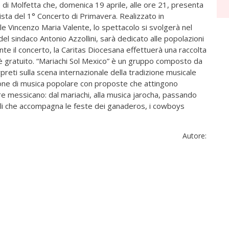
e di Molfetta che, domenica 19 aprile, alle ore 21, presenta
ista del 1° Concerto di Primavera. Realizzato in
e Vincenzo Maria Valente, lo spettacolo si svolgerà nel
el sindaco Antonio Azzollini, sarà dedicato alle popolazioni
nte il concerto, la Caritas Diocesana effettuerà una raccolta
è gratuito. “Mariachi Sol Mexico” è un gruppo composto da
erpreti sulla scena internazionale della tradizione musicale
one di musica popolare con proposte che attingono
lore messicano: dal mariachi, alla musica jarocha, passando
rali che accompagna le feste dei ganaderos, i cowboys
Autore: