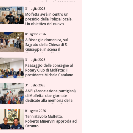
milioni nel triennio 2026-2028
31 luglio 2026
Molfetta avrà in centro un
presidio della Polizia locale.
Un obiettivo del nuovo
sindaco Manuel Minervini che
diviene realtà, con la speranza
01 agosto 2026
di maggiore efficienza e
A Bisceglie domenica, sul
presenza sul territorio
Sagrato della Chiesa di S.
Giuseppe, in scena il
“Rigoletto” con l’Orchestra
Sinfonica Federiciana
31 luglio 2026
Passaggio delle consegne al
Rotary Club di Molfetta: il
presidente Michele Catalano
succede a se stesso
31 luglio 2026
ANPI (Associazione partigiani)
di Molfetta: due giornate
dedicate alla memoria della
Resistenza e dell'antifascismo
01 agosto 2026
Tennistavolo Molfetta,
Roberto Minervini approda ad
Otranto