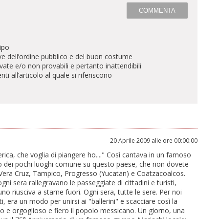
ipo
ve dell’ordine pubblico e del buon costume
te e/o non provabili e pertanto inattendibili
all’articolo al quale si riferiscono
20 Aprile 2009 alle ore 00:00:00
ica, che voglia di piangere ho...." Così cantava in un famoso
no dei pochi luoghi comune su questo paese, che non dovete
per Vera Cruz, Tampico, Progresso (Yucatan) e Coatzacoalcos.
ni sera rallegravano le passeggiate di cittadini e turisti,
no riusciva a starne fuori. Ogni sera, tutte le sere. Per noi
i, era un modo per unirsi ai "ballerini" e scacciare così la
o e orgoglioso e fiero il popolo messicano. Un giorno, una