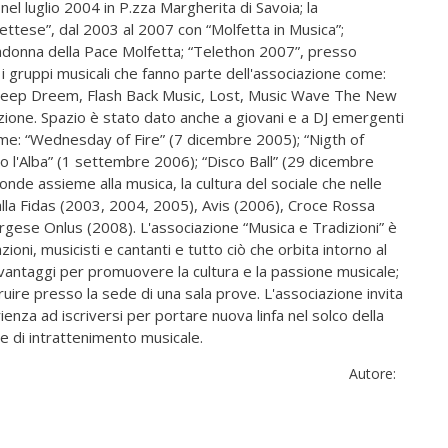
nel luglio 2004 in P.zza Margherita di Savoia; la
fettese”, dal 2003 al 2007 con “Molfetta in Musica”;
adonna della Pace Molfetta; “Telethon 2007”, presso
gruppi musicali che fanno parte dell'associazione come:
Deep Dreem, Flash Back Music, Lost, Music Wave The New
ione. Spazio è stato dato anche a giovani e a DJ emergenti
me: “Wednesday of Fire” (7 dicembre 2005); “Nigth of
o l'Alba” (1 settembre 2006); “Disco Ball” (29 dicembre
nde assieme alla musica, la cultura del sociale che nelle
alla Fidas (2003, 2004, 2005), Avis (2006), Croce Rossa
gese Onlus (2008). L'associazione “Musica e Tradizioni” è
zioni, musicisti e cantanti e tutto ciò che orbita intorno al
vantaggi per promuovere la cultura e la passione musicale;
ufruire presso la sede di una sala prove. L'associazione invita
enza ad iscriversi per portare nuova linfa nel solco della
e di intrattenimento musicale.
Autore: