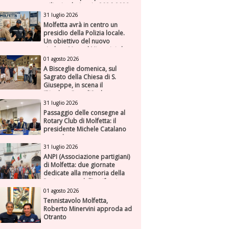
milioni nel triennio 2026-2028
31 luglio 2026
Molfetta avrà in centro un
presidio della Polizia locale.
Un obiettivo del nuovo
sindaco Manuel Minervini che
diviene realtà, con la speranza
01 agosto 2026
di maggiore efficienza e
A Bisceglie domenica, sul
presenza sul territorio
Sagrato della Chiesa di S.
Giuseppe, in scena il
“Rigoletto” con l’Orchestra
Sinfonica Federiciana
31 luglio 2026
Passaggio delle consegne al
Rotary Club di Molfetta: il
presidente Michele Catalano
succede a se stesso
31 luglio 2026
ANPI (Associazione partigiani)
di Molfetta: due giornate
dedicate alla memoria della
Resistenza e dell'antifascismo
01 agosto 2026
Tennistavolo Molfetta,
Roberto Minervini approda ad
Otranto