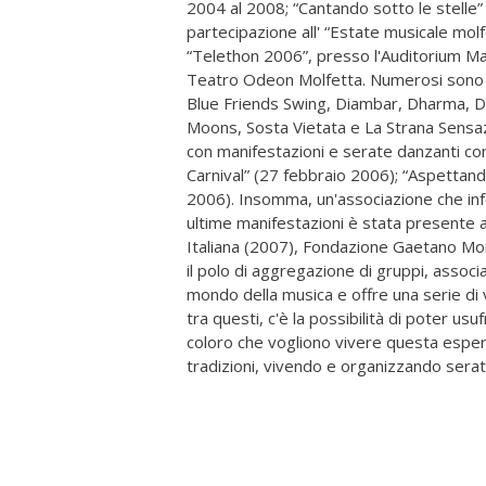
2004 al 2008; “Cantando sotto le stelle” 
partecipazione all' “Estate musicale mol
“Telethon 2006”, presso l'Auditorium M
Teatro Odeon Molfetta. Numerosi sono i 
Blue Friends Swing, Diambar, Dharma, 
Moons, Sosta Vietata e La Strana Sensaz
con manifestazioni e serate danzanti co
Carnival” (27 febbraio 2006); “Aspettand
2006). Insomma, un'associazione che info
ultime manifestazioni è stata presente 
Italiana (2007), Fondazione Gaetano Mor
il polo di aggregazione di gruppi, associa
mondo della musica e offre una serie di 
tra questi, c'è la possibilità di poter us
coloro che vogliono vivere questa esperi
tradizioni, vivendo e organizzando serat