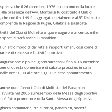
portivi che il 26 dicembre 1976 si riunirono nella locale
alla presenza dell’Avv. Monterisi fu costituito il Club di
, che con il n. 149 fu aggregato inizialmente al 5° Distretto
mprende le Regioni di Puglia, Calabria e Basilicata.
ività del Club di Molfetta al quale auguro altri cento, mille
rà sport, ci sarà anche il Panathlon.”
i un altro modo di dar vita ai rapporti umani, così come di
e e di realizzare l’attività sportiva.
naugurazione e poi nei giorni successivi fino al 16 dicembre
ione di questa domenica e di sabato prossimo in cui la
dalle ore 10,00 alle ore 13,00: un altro appuntamento
, anche quest’anno il Club di Molfetta del Panathlon
a avviata nel 2006 sull’esempio della Messa degli Sportivi
si è fatto promotore della Santa Messa degli Sportivi.
iera comunitaria, tra autorità, panathleti, società