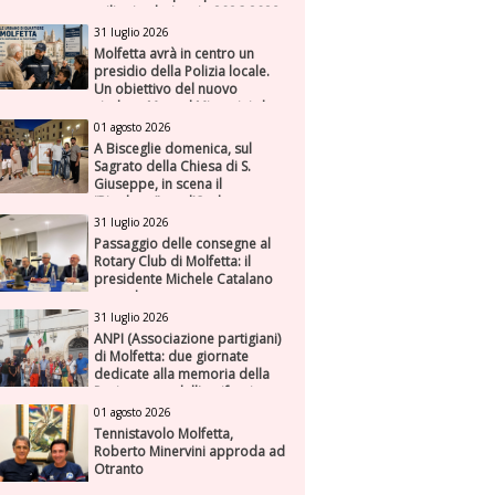
milioni nel triennio 2026-2028
31 luglio 2026
Molfetta avrà in centro un
presidio della Polizia locale.
Un obiettivo del nuovo
sindaco Manuel Minervini che
diviene realtà, con la speranza
01 agosto 2026
di maggiore efficienza e
A Bisceglie domenica, sul
presenza sul territorio
Sagrato della Chiesa di S.
Giuseppe, in scena il
“Rigoletto” con l’Orchestra
Sinfonica Federiciana
31 luglio 2026
Passaggio delle consegne al
Rotary Club di Molfetta: il
presidente Michele Catalano
succede a se stesso
31 luglio 2026
ANPI (Associazione partigiani)
di Molfetta: due giornate
dedicate alla memoria della
Resistenza e dell'antifascismo
01 agosto 2026
Tennistavolo Molfetta,
Roberto Minervini approda ad
Otranto