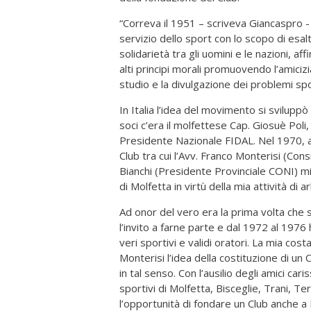
“Correva il 1951 – scriveva Giancaspro -
servizio dello sport con lo scopo di esalt
solidarietà tra gli uomini e le nazioni, a
alti principi morali promuovendo l’amicizi
studio e la divulgazione dei problemi spo
In Italia l’idea del movimento si sviluppò 
soci c’era il molfettese Cap. Giosuè Poli
Presidente Nazionale FIDAL. Nel 1970, a s
Club tra cui l’Avv. Franco Monterisi (Con
Bianchi (Presidente Provinciale CONI) mi
di Molfetta in virtù della mia attività di
Ad onor del vero era la prima volta che 
l’invito a farne parte e dal 1972 al 1976
veri sportivi e validi oratori. La mia cost
Monterisi l’idea della costituzione di un
in tal senso. Con l’ausilio degli amici car
sportivi di Molfetta, Bisceglie, Trani, Ter
l’opportunità di fondare un Club anche a