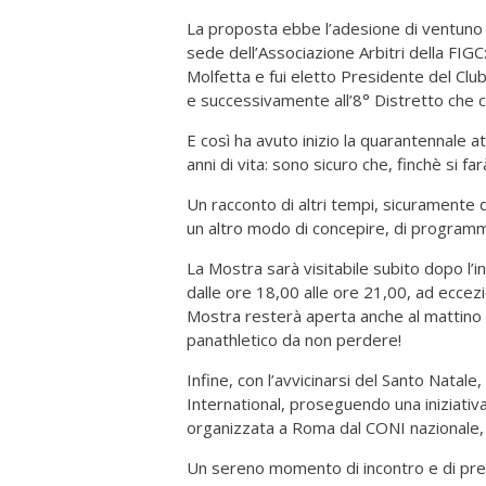
La proposta ebbe l’adesione di ventuno s
sede dell’Associazione Arbitri della FIGC: 
Molfetta e fui eletto Presidente del Club
e successivamente all’8° Distretto che co
E così ha avuto inizio la quarantennale att
anni di vita: sono sicuro che, finchè si fa
Un racconto di altri tempi, sicuramente d
un altro modo di concepire, di programmar
La Mostra sarà visitabile subito dopo l’i
dalle ore 18,00 alle ore 21,00, ad eccez
Mostra resterà aperta anche al mattino 
panathletico da non perdere!
Infine, con l’avvicinarsi del Santo Natale
International, proseguendo una iniziativ
organizzata a Roma dal CONI nazionale, 
Un sereno momento di incontro e di pregh