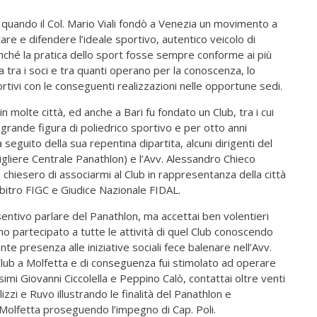
 quando il Col. Mario Viali fondò a Venezia un movimento a
are e difendere l’ideale sportivo, autentico veicolo di
ffinché la pratica dello sport fosse sempre conforme ai più
a tra i soci e tra quanti operano per la conoscenza, lo
rtivi con le conseguenti realizzazioni nelle opportune sedi.
in molte città, ed anche a Bari fu fondato un Club, tra i cui
, grande figura di poliedrico sportivo e per otto anni
eguito della sua repentina dipartita, alcuni dirigenti del
sigliere Centrale Panathlon) e l’Avv. Alessandro Chieco
 chiesero di associarmi al Club in rappresentanza della città
 arbitro FIGC e Giudice Nazionale FIDAL.
sentivo parlare del Panathlon, ma accettai ben volentieri
 ho partecipato a tutte le attività di quel Club conoscendo
ante presenza alle iniziative sociali fece balenare nell’Avv.
 Club a Molfetta e di conseguenza fui stimolato ad operare
issimi Giovanni Ciccolella e Peppino Calò, contattai oltre venti
lizzi e Ruvo illustrando le finalità del Panathlon e
 Molfetta proseguendo l’impegno di Cap. Poli.