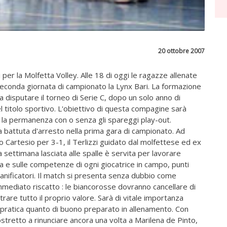
20 ottobre 2007
oli per la Molfetta Volley. Alle 18 di oggi le ragazze allenate
seconda giornata di campionato la Lynx Bari. La formazione
a disputare il torneo di Serie C, dopo un solo anno di
l titolo sportivo. L'obiettivo di questa compagine sarà
e la permanenza con o senza gli spareggi play-out.
 battuta d'arresto nella prima gara di campionato. Ad
co Cartesio per 3-1, il Terlizzi guidato dal molfettese ed ex
settimana lasciata alle spalle è servita per lavorare
ra e sulle competenze di ogni giocatrice in campo, punti
ipanificatori. Il match si presenta senza dubbio come
immediato riscatto : le biancorosse dovranno cancellare di
rare tutto il proprio valore. Sarà di vitale importanza
n pratica quanto di buono preparato in allenamento. Con
ostretto a rinunciare ancora una volta a Marilena de Pinto,