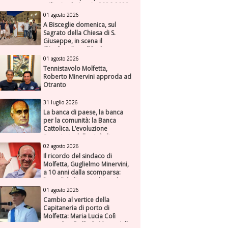
milioni nel triennio 2026-2028
01 agosto 2026
A Bisceglie domenica, sul
Sagrato della Chiesa di S.
Giuseppe, in scena il
“Rigoletto” con l’Orchestra
Sinfonica Federiciana
01 agosto 2026
Tennistavolo Molfetta,
Roberto Minervini approda ad
Otranto
31 luglio 2026
La banca di paese, la banca
per la comunità: la Banca
Cattolica. L’evoluzione
finanziaria della città di
Molfetta (Parte seconda)
02 agosto 2026
Il ricordo del sindaco di
Molfetta, Guglielmo Minervini,
a 10 anni dalla scomparsa:
l'attualità di una politica che
genera futuro
01 agosto 2026
Cambio al vertice della
Capitaneria di porto di
Molfetta: Maria Lucia Colì
succede a Raffaele Muscariello