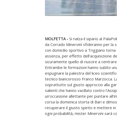
MOLFETTA -
Si rialza il sipario al PalaP
da Corrado Minervini sfideranno per la 
con domicilio sportivo a Triggiano torna 
assenza, per effetto dell'acquisizione de
sicuramente quello di riuscire a centrar
Entrambe le formazioni hanno subìto una
espugnare la palestra del liceo scientifi
tecnico biancorosso Franco Marzocca. La 
soprattutto sul giusto approccio alla ga
salienti che hanno vacillato contro l'Ass
un'occasione allettante per puntare all'
corsa la domenica storta di Bari e dimost
recuperare il giusto spirito e mettere i
ogni probabilità, mister Minervini sarà c