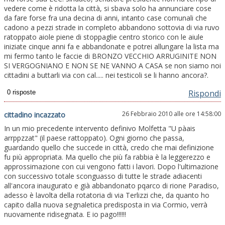
vedere come è ridotta la città, si sbava solo ha annunciare cose
da fare forse fra una decina di anni, intanto case comunali che
cadono a pezzi strade in completo abbandono sottovia di via ruvo
ratoppato aiole piene di stoppaglie centro storico con le aiule
iniziate cinque anni fa e abbandonate e potrei allungare la lista ma
mi fermo tanto le faccie di BRONZO VECCHIO ARRUGINITE NON
SI VERGOGNIANO E NON SE NE VANNO A CASA se non siamo noi
cittadini a buttarli via con cal..... nei testicoli se li hanno ancora?.
Rispondi
26 Febbraio 2010 alle ore 14:58:00
cittadino incazzato
In un mio precedente intervento definivo Molfetta "U pàais
arrppzzat" (il paese rattoppato). Ogni giorno che passa,
guardando quello che succede in città, credo che mai definizione
fu più appropriata. Ma quello che più fa rabbia è la leggerezzo e
approssimazione con cui vengono fatti i lavori. Dopo l'ultimazione
con successivo totale sconguasso di tutte le strade adiacenti
all'ancora inaugurato e già abbandonato pqarco di rione Paradiso,
adesso è lavolta della rotatoria di via Terlizzi che, da quanto ho
capito dalla nuova segnaletica predisposta in via Cormio, verrà
nuovamente ridisegnata. E io pago!!!!!!