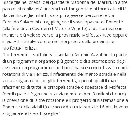
Bisceglie nei pressi del quartiere Madonna dei Martiri. In altre
parole, si realizzerà una sorta di tangenziale attorno alla città:
da via Bisceglie, infatti, sarà più agevole percorrere via
Corrado Salvemini e raggiungere il sovrappasso di Ponente
(alla fine di via Cavalieri di Vittorio Veneto) e da lì arrivare in
maniera più veloce verso la provinciale Molfetta-Ruvo oppure
in via Achille Salvucci e quindi nei pressi della provinciale
Molfetta-Terlizzi.
"L'intervento - sottolinea il sindaco Antonio Azzollini - fa parte
di un programma organico più generale di sistemazione degli
assi viari, un programma che finora ha si è concretizzato con la
rotatoria di via Terlizzi, il rifacimento del manto stradale nella
zona artigianale o con gli interventi già pronti quali il maxi
rifacimento di tutte le principali strade dissestate di Molfetta
(per il quale c'è già uno stanziamento di ben 3 milioni di euro),
la previsione di altre rotatorie e il progetto di sistemazione a
Ponente della viabilità di raccordo tra la statale 16 bis, la zona
artigianale e la via Bisceglie."