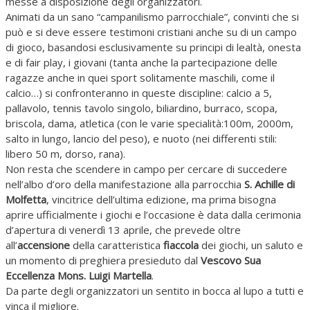
messe a disposizione degli organizzatori.
Animati da un sano “campanilismo parrocchiale”, convinti che si
può e si deve essere testimoni cristiani anche su di un campo
di gioco, basandosi esclusivamente su principi di lealtà, onesta
e di fair play, i giovani (tanta anche la partecipazione delle
ragazze anche in quei sport solitamente maschili, come il
calcio…) si confronteranno in queste discipline: calcio a 5,
pallavolo, tennis tavolo singolo, biliardino, burraco, scopa,
briscola, dama, atletica (con le varie specialità:100m, 2000m,
salto in lungo, lancio del peso), e nuoto (nei differenti stili:
libero 50 m, dorso, rana).
Non resta che scendere in campo per cercare di succedere
nell’albo d’oro della manifestazione alla parrocchia
S. Achille di
Molfetta
, vincitrice dell’ultima edizione, ma prima bisogna
aprire ufficialmente i giochi e l’occasione è data dalla cerimonia
d’apertura di venerdì 13 aprile, che prevede oltre
all’
accensione
della caratteristica
fiaccola
dei giochi, un saluto e
un momento di preghiera presieduto dal
Vescovo Sua
Eccellenza Mons. Luigi Martella
.
Da parte degli organizzatori un sentito in bocca al lupo a tutti e
vinca il migliore.