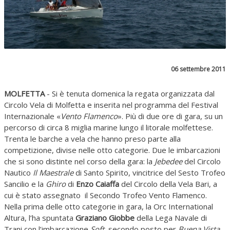
06 settembre 2011
MOLFETTA
- Si è tenuta domenica la regata organizzata dal
Circolo Vela di Molfetta e inserita nel programma del Festival
Internazionale «
Vento Flamenco
». Più di due ore di gara, su un
percorso di circa 8 miglia marine lungo il litorale molfettese.
Trenta le barche a vela che hanno preso parte alla
competizione, divise nelle otto categorie. Due le imbarcazioni
che si sono distinte nel corso della gara: la
Jebedee
del Circolo
Nautico
Il Maestrale
di Santo Spirito, vincitrice del Sesto Trofeo
Sancilio e la
Ghiro
di
Enzo Caiaffa
del Circolo della Vela Bari, a
cui è stato assegnato il Secondo Trofeo Vento Flamenco.
Nella prima delle otto categorie in gara, la Orc International
Altura, l’ha spuntata
Graziano Giobbe
della Lega Navale di
Trani con l’imbarcazione
Soft
, secondo posto per
Buena Vista