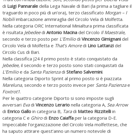
di
Luigi Pannarale
della Lega Navale di Bari (la prima a tagliare il
traguardo in poco più di un’ora), terzo classificato
Morgan – I
Nobili
imbarcazione ammiraglia del Circolo Vela di Molfetta.
Nella categoria ORC International Minialtura prima classificata
è risultata
Jebedee
di
Antonio Macina
del Circolo
Il Maestrale
,
secondo e terzo posto per
L’Emilio
di
Vincenzo Gimignani
del
Circolo Vela di Molfetta e
That’s Amore
di
Lino Lattanzi
del
Circolo Cus di Bari.
Nella classifica J24 il primo posto è stato conquistato da
Jebedee
, il secondo e terzo posto sono stati conquistati da
L’Emilio
e da
Santa Pazienza
di
Stefano Salvemini
.
Nella categoria Diporto Sprint al primo posto si è piazzata
Mareluna
, secondo e terzo posto invece per
Santa Pazienza
e
Foxtrot1
.
Per le quattro categorie Diporto si sono imposte sugli
avversari
Eva
di
Vincenzo Lerario
nella categoria A,
Sea Arrow
di
Enrico Gallo
in categoria B,
Tara
di
Matteo Rizzitelli
in
categoria C e
Ghiro
di
Enzo Caiaffa
per la categoria D-E.
Impeccabile l’organizzazione del Circolo Vela molfettese, che
ha saputo attirare quest’anno un numero notevole di