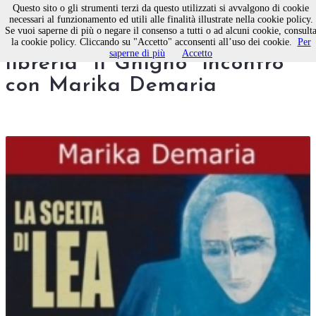
Questo sito o gli strumenti terzi da questo utilizzati si avvalgono di cookie
necessari al funzionamento ed utili alle finalità illustrate nella cookie policy.
Se vuoi saperne di più o negare il consenso a tutti o ad alcuni cookie, consult
Molfetta, questa sera alla
la cookie policy. Cliccando su "Accetto" acconsenti all’uso dei cookie.
Per
saperne di più
Accetto
libreria “Il Ghigno” incontro
con Marika Demaria