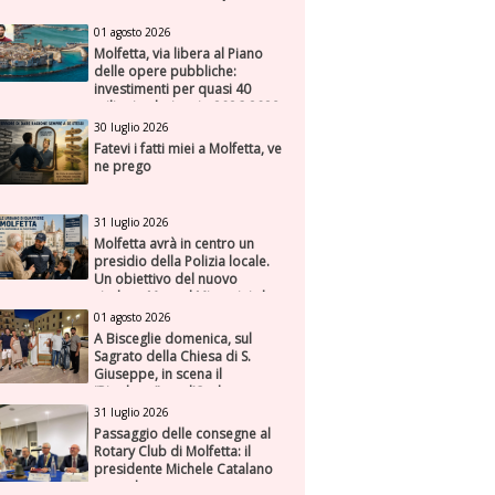
01 agosto 2026
Molfetta, via libera al Piano
delle opere pubbliche:
investimenti per quasi 40
milioni nel triennio 2026-2028
30 luglio 2026
Fatevi i fatti miei a Molfetta, ve
ne prego
31 luglio 2026
Molfetta avrà in centro un
presidio della Polizia locale.
Un obiettivo del nuovo
sindaco Manuel Minervini che
diviene realtà, con la speranza
01 agosto 2026
di maggiore efficienza e
A Bisceglie domenica, sul
presenza sul territorio
Sagrato della Chiesa di S.
Giuseppe, in scena il
“Rigoletto” con l’Orchestra
Sinfonica Federiciana
31 luglio 2026
Passaggio delle consegne al
Rotary Club di Molfetta: il
presidente Michele Catalano
succede a se stesso