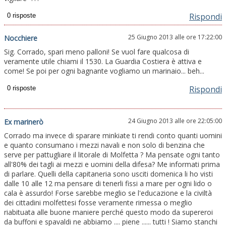
Rispondi
25 Giugno 2013 alle ore 17:22:00
Nocchiere
Sig. Corrado, spari meno palloni! Se vuol fare qualcosa di
veramente utile chiami il 1530. La Guardia Costiera è attiva e
come! Se poi per ogni bagnante vogliamo un marinaio... beh...
Rispondi
24 Giugno 2013 alle ore 22:05:00
Ex marinerò
Corrado ma invece di sparare minkiate ti rendi conto quanti uomini
e quanto consumano i mezzi navali e non solo di benzina che
serve per pattugliare il litorale di Molfetta ? Ma pensate ogni tanto
all'80% dei tagli ai mezzi e uomini della difesa? Me informati prima
di parlare. Quelli della capitaneria sono usciti domenica li ho visti
dalle 10 alle 12 ma pensare di tenerli fissi a mare per ogni lido o
cala è assurdo! Forse sarebbe meglio se l'educazione e la civiltà
dei cittadini molfettesi fosse veramente rimessa o meglio
riabituata alle buone maniere perché questo modo da supereroi
da buffoni e spavaldi ne abbiamo .... piene ...... tutti ! Siamo stanchi