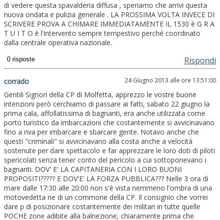
di vedere questa spavalderia diffusa , speriamo che arrivi questa
nuova ondata e pulizia generale . LA PROSSIMA VOLTA INVECE DI
SCRIVERE PROVA A CHIMARE IMMEDIATAMENTE IL 1530 è G R A
T U I T O è l'intervento sempre tempestivo perché coordinato
dalla centrale operativa nazionale.
Rispondi
24 Giugno 2013 alle ore 13:51:00
corrado
Gentili Signori della CP di Molfetta, apprezzo le vostre buone
intenzioni però cerchiamo di passare ai fatti, sabato 22 giugno la
prima cala, affollatissima di bagnanti, era anche utilizzata come
porto turistico da imbarcazioni che costantemente si avvicinavano
fino a riva per imbarcare e sbarcare gente. Notavo anche che
questi "criminali" si avvicinavano alla costa anche a velocità
sostenute per dare spettacolo e far apprezzare le loro doti di piloti
spericolati senza tener conto del pericolo a cui sottoponevano i
bagnanti. DOV' E' LA CAPITANERIA CON I LORO BUONI
PROPOSITI????? E DOV'E' LA FORZA PUBBLICA??? Nelle 3 ora di
mare dalle 17:30 alle 20:00 non s'è vista nemmeno l'ombra di una
motovedetta ne di un commone della CP. Il consignio che vorrei
dare p di posizionare costantemente dei militari in tutte quelle
POCHE zone adibite alla balnezione, chiaramente prima che