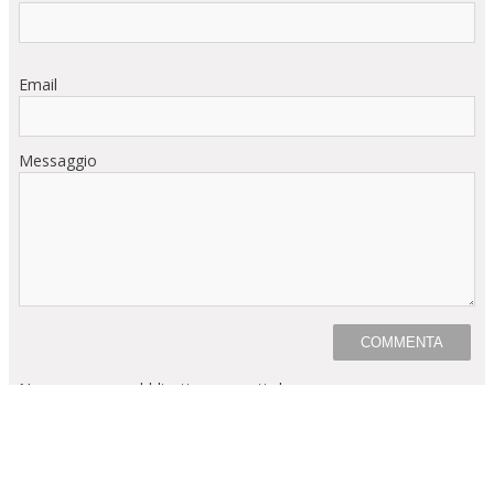
Email
Messaggio
Non verranno pubblicati commenti che:
Contengono offese di qualunque tipo
Sono contrari alle norme imperative dell’ordine pubblico e
del buon costume
Contengono affermazioni non provate e/o non provabili e