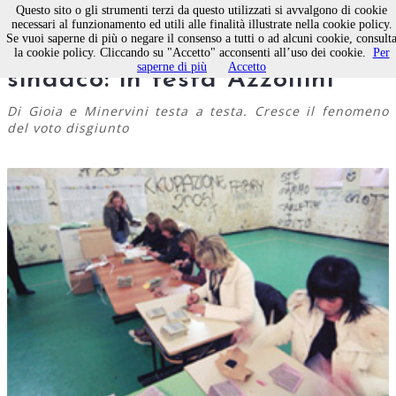
Questo sito o gli strumenti terzi da questo utilizzati si avvalgono di cookie
necessari al funzionamento ed utili alle finalità illustrate nella cookie policy.
Se vuoi saperne di più o negare il consenso a tutti o ad alcuni cookie, consult
Molfetta, elezione del
la cookie policy. Cliccando su "Accetto" acconsenti all’uso dei cookie.
Per
saperne di più
Accetto
sindaco: in testa Azzollini
Di Gioia e Minervini testa a testa. Cresce il fenomeno
del voto disgiunto