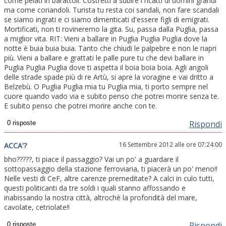
come pelati in barattoli. Costretti a subire i ricatti di uomini grandi
ma come coriandoli. Turista tu resta coi sandali, non fare scandali
se siamo ingrati e ci siamo dimenticati d'essere figli di emigrati.
Mortificati, non ti rovineremo la gita. Su, passa dalla Puglia, passa
a miglior vita. RIT: Vieni a ballare in Puglia Puglia Puglia dove la
notte è buia buia buia. Tanto che chiudi le palpebre e non le riapri
più. Vieni a ballare e grattati le palle pure tu che devi ballare in
Puglia Puglia Puglia dove ti aspetta il boia boia boia. Agli angoli
delle strade spade più di re Artù, si apre la voragine e vai dritto a
Belzebù. O Puglia Puglia mia tu Puglia mia, ti porto sempre nel
cuore quando vado via e subito penso che potrei morire senza te.
E subito penso che potrei morire anche con te.
Rispondi
16 Settembre 2012 alle ore 07:24:00
ACCA'?
bho?????, ti piace il passaggio? Vai un po' a guardare il
sottopassaggio della stazione ferroviaria, ti piacerà un po' meno!!
Nelle vesti di CeF, altre carenze premeditate? A calci in culo tutti,
questi politicanti da tre soldi i quali stanno affossando e
inabissando la nostra città, altrochè la profondità del mare,
cavolate, cetriolate!!
Rispondi