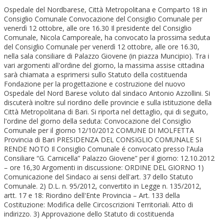
Ospedale del Nordbarese, Città Metropolitana e Comparto 18 in
Consiglio Comunale Convocazione del Consiglio Comunale per
venerdì 12 ottobre, alle ore 16.30 Il presidente del Consiglio
Comunale, Nicola Camporeale, ha convocato la prossima seduta
del Consiglio Comunale per venerdì 12 ottobre, alle ore 16.30,
nella sala consiliare di Palazzo Giovene (in piazza Muncipio). Tra i
vari argomenti all'ordine del giorno, la massima assise cittadina
sarà chiamata a esprimersi sullo Statuto della costituenda
Fondazione per la progettazione e costruzione del nuovo
Ospedale del Nord Barese voluto dal sindaco Antonio Azzollini. Si
discuterà inoltre sul riordino delle provincie e sulla istituzione della
Città Metropolitana di Bari. Si riporta nel dettaglio, qui di seguito,
l'ordine del giorno della seduta: Convocazione del Consiglio
Comunale per il giorno 12/10/2012 COMUNE DI MOLFETTA
Provincia di Bari PRESIDENZA DEL CONSIGLIO COMUNALE SI
RENDE NOTO Il Consiglio Comunale é convocato presso l'Aula
Consiliare “G. Carnicella” Palazzo Giovene” per il giorno: 12.10.2012
– ore 16,30 Argomenti in discussione: ORDINE DEL GIORNO 1)
Comunicazione del Sindaco ai sensi dell'art. 37 dello Statuto
Comunale. 2) D.L. n. 95/2012, convertito in Legge n. 135/2012,
artt. 17 e 18: Riordino dell'Ente Provincia – Art. 133 della
Costituzione: Modifica delle Circoscrizioni Territoriali. Atto di
indirizzo. 3) Approvazione dello Statuto di costituenda