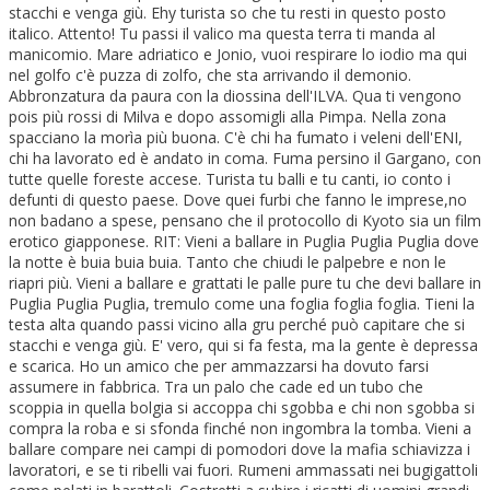
stacchi e venga giù. Ehy turista so che tu resti in questo posto
italico. Attento! Tu passi il valico ma questa terra ti manda al
manicomio. Mare adriatico e Jonio, vuoi respirare lo iodio ma qui
nel golfo c'è puzza di zolfo, che sta arrivando il demonio.
Abbronzatura da paura con la diossina dell'ILVA. Qua ti vengono
pois più rossi di Milva e dopo assomigli alla Pimpa. Nella zona
spacciano la morìa più buona. C'è chi ha fumato i veleni dell'ENI,
chi ha lavorato ed è andato in coma. Fuma persino il Gargano, con
tutte quelle foreste accese. Turista tu balli e tu canti, io conto i
defunti di questo paese. Dove quei furbi che fanno le imprese,no
non badano a spese, pensano che il protocollo di Kyoto sia un film
erotico giapponese. RIT: Vieni a ballare in Puglia Puglia Puglia dove
la notte è buia buia buia. Tanto che chiudi le palpebre e non le
riapri più. Vieni a ballare e grattati le palle pure tu che devi ballare in
Puglia Puglia Puglia, tremulo come una foglia foglia foglia. Tieni la
testa alta quando passi vicino alla gru perché può capitare che si
stacchi e venga giù. E' vero, qui si fa festa, ma la gente è depressa
e scarica. Ho un amico che per ammazzarsi ha dovuto farsi
assumere in fabbrica. Tra un palo che cade ed un tubo che
scoppia in quella bolgia si accoppa chi sgobba e chi non sgobba si
compra la roba e si sfonda finché non ingombra la tomba. Vieni a
ballare compare nei campi di pomodori dove la mafia schiavizza i
lavoratori, e se ti ribelli vai fuori. Rumeni ammassati nei bugigattoli