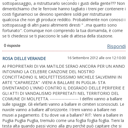
sottopassaggio, a ristrutturarlo secondo i gusti della gente??? Non
dimentichiamo che le ferrovie hanno tagliato i treni per contenere i
costi figuriamoci se devono spendere soldi per ristrutturare
qualcosa che non gli produce reddito. Probabilmente non conosci i
sottopassagi di altri paesi altrimenti diresti " ..ma quanto sono
fortunato". Comunque non comprendo la tua domamda, è come
se ti chiedessi se ti piacciono le sale di attesa della stazione.
Rispondi
16 Settembre 2012 alle ore 12:10:00
ROSA DELLE VERANDE
AI PROPRIETARI DI VIA MATILDE SERAO ANCORA PER UN ANNO
INTONINO LA CELEBRE CANZONE DEL NOSTRO
CONCITTADINO IL MOLFETTESISSIMO MICHELE SALVEMINI IN
ARTE "CAPAREZZA" -VIENI A BALLARE IN PUGLIA- STA
DIVENTANDO L'INNO CONTRO IL DEGRADO DELLE PERIFERIE E
GLI ATTI DI VANDALISMO PERPRETATI NEL TERRITORIO DEL
COMUNE DI MOLFETTA. -------------------- I delfini vanno a ballare
sulle spiagge. Gli elefanti vanno a ballare in cimiteri sconosciuti. Le
nuvole vanno a ballare all'orizzonte. I treni vanno a ballare nei
musei a pagamento. E tu dove vai a ballare? RIT: Vieni a ballare in
Puglia Puglia Puglia, tremulo come una foglia foglia foglia. Tieni la
testa alta quando passi vicino alla gru perchè può capitare che si