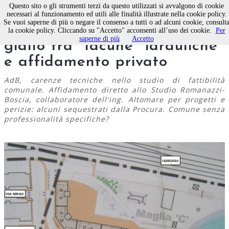
Questo sito o gli strumenti terzi da questo utilizzati si avvalgono di cookie
necessari al funzionamento ed utili alle finalità illustrate nella cookie policy.
Se vuoi saperne di più o negare il consenso a tutti o ad alcuni cookie, consult
Molfetta, comparto 18: un
la cookie policy. Cliccando su "Accetto" acconsenti all’uso dei cookie.
Per
saperne di più
Accetto
giallo tra "lacune" idrauliche
e affidamento privato
AdB, carenze tecniche nello studio di fattibilità
comunale. Affidamento diretto allo Studio Romanazzi-
Boscia, collaboratore dell'ing. Altomare per progetti e
perizie: alcuni sequestrati dalla Procura. Comune senza
professionalità specifiche?