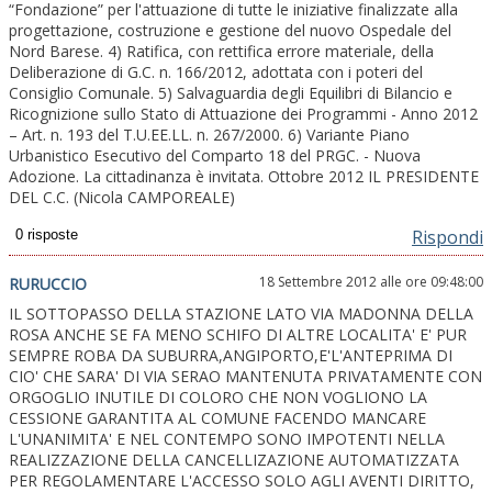
“Fondazione” per l'attuazione di tutte le iniziative finalizzate alla
progettazione, costruzione e gestione del nuovo Ospedale del
Nord Barese. 4) Ratifica, con rettifica errore materiale, della
Deliberazione di G.C. n. 166/2012, adottata con i poteri del
Consiglio Comunale. 5) Salvaguardia degli Equilibri di Bilancio e
Ricognizione sullo Stato di Attuazione dei Programmi - Anno 2012
– Art. n. 193 del T.U.EE.LL. n. 267/2000. 6) Variante Piano
Urbanistico Esecutivo del Comparto 18 del PRGC. - Nuova
Adozione. La cittadinanza è invitata. Ottobre 2012 IL PRESIDENTE
DEL C.C. (Nicola CAMPOREALE)
Rispondi
18 Settembre 2012 alle ore 09:48:00
RURUCCIO
IL SOTTOPASSO DELLA STAZIONE LATO VIA MADONNA DELLA
ROSA ANCHE SE FA MENO SCHIFO DI ALTRE LOCALITA' E' PUR
SEMPRE ROBA DA SUBURRA,ANGIPORTO,E'L'ANTEPRIMA DI
CIO' CHE SARA' DI VIA SERAO MANTENUTA PRIVATAMENTE CON
ORGOGLIO INUTILE DI COLORO CHE NON VOGLIONO LA
CESSIONE GARANTITA AL COMUNE FACENDO MANCARE
L'UNANIMITA' E NEL CONTEMPO SONO IMPOTENTI NELLA
REALIZZAZIONE DELLA CANCELLIZAZIONE AUTOMATIZZATA
PER REGOLAMENTARE L'ACCESSO SOLO AGLI AVENTI DIRITTO,