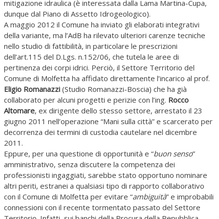
mitigazione idraulica (è interessata dalla Lama Martina-Cupa,
dunque dal Piano di Assetto Idrogeologico).
A maggio 2012 il Comune ha inviato gli elaborati integrativi
della variante, ma l’AdB ha rilevato ulteriori carenze tecniche
nello studio di fattibilità, in particolare le prescrizioni
dell’art.115 del D.Lgs. n.152/06, che tutela le aree di
pertinenza dei corpi idrici. Perciò, il Settore Territorio del
Comune di Molfetta ha affidato direttamente l’incarico al prof.
Eligio Romanazzi
(Studio Romanazzi-Boscia) che ha già
collaborato per alcuni progetti e perizie con l’ing.
Rocco
Altomare
, ex dirigente dello stesso settore, arrestato il 23
giugno 2011 nell’operazione “Mani sulla città” e scarcerato per
decorrenza dei termini di custodia cautelare nel dicembre
2011.
Eppure, per una questione di opportunità e “
buon senso
”
amministrativo, senza discutere la competenza dei
professionisti ingaggiati, sarebbe stato opportuno nominare
altri periti, estranei a qualsiasi tipo di rapporto collaborativo
con il Comune di Molfetta per evitare “
ambiguità
” e improbabili
connessioni con il recente tormentato passato del Settore
Territorio. Infatti, sui banchi della Procura della Repubblica