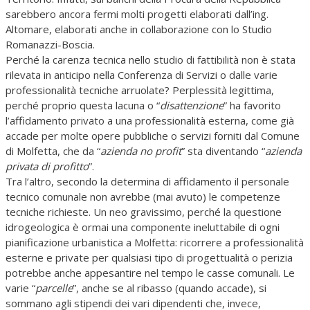
sarebbero ancora fermi molti progetti elaborati dall’ing.
Altomare, elaborati anche in collaborazione con lo Studio
Romanazzi-Boscia.
Perché la carenza tecnica nello studio di fattibilità non è stata
rilevata in anticipo nella Conferenza di Servizi o dalle varie
professionalità tecniche arruolate? Perplessità legittima,
perché proprio questa lacuna o “
disattenzione
” ha favorito
l’affidamento privato a una professionalità esterna, come già
accade per molte opere pubbliche o servizi forniti dal Comune
di Molfetta, che da “
azienda no profit
” sta diventando “
azienda
privata di profitto
”.
Tra l’altro, secondo la determina di affidamento il personale
tecnico comunale non avrebbe (mai avuto) le competenze
tecniche richieste. Un neo gravissimo, perché la questione
idrogeologica è ormai una componente ineluttabile di ogni
pianificazione urbanistica a Molfetta: ricorrere a professionalità
esterne e private per qualsiasi tipo di progettualità o perizia
potrebbe anche appesantire nel tempo le casse comunali. Le
varie “
parcelle
”, anche se al ribasso (quando accade), si
sommano agli stipendi dei vari dipendenti che, invece,