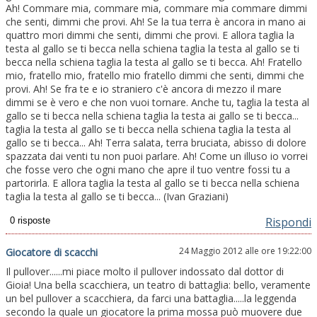
Ah! Commare mia, commare mia, commare mia commare dimmi
che senti, dimmi che provi. Ah! Se la tua terra è ancora in mano ai
quattro mori dimmi che senti, dimmi che provi. E allora taglia la
testa al gallo se ti becca nella schiena taglia la testa al gallo se ti
becca nella schiena taglia la testa al gallo se ti becca. Ah! Fratello
mio, fratello mio, fratello mio fratello dimmi che senti, dimmi che
provi. Ah! Se fra te e io straniero c'è ancora di mezzo il mare
dimmi se è vero e che non vuoi tornare. Anche tu, taglia la testa al
gallo se ti becca nella schiena taglia la testa ai gallo se ti becca...
taglia la testa al gallo se ti becca nella schiena taglia la testa al
gallo se ti becca... Ah! Terra salata, terra bruciata, abisso di dolore
spazzata dai venti tu non puoi parlare. Ah! Come un illuso io vorrei
che fosse vero che ogni mano che apre il tuo ventre fossi tu a
partorirla. E allora taglia la testa al gallo se ti becca nella schiena
taglia la testa al gallo se ti becca... (Ivan Graziani)
Rispondi
24 Maggio 2012 alle ore 19:22:00
Giocatore di scacchi
Il pullover......mi piace molto il pullover indossato dal dottor di
Gioia! Una bella scacchiera, un teatro di battaglia: bello, veramente
un bel pullover a scacchiera, da farci una battaglia.....la leggenda
secondo la quale un giocatore la prima mossa può muovere due