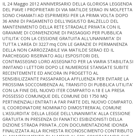
IL 24 Maggio 2012 ANNIVERSARIO DELLA GLORIOSA LEGGENDA
DEL PIAVE I PROPRIETARI DI VIA MATILDE SERAO IN MOLFETTA
SONO CHIAMATI AD ESPRIMERSI PER LA PRIMA VOLTA DOPO
36 ANNI DI PAGAMENTO DELL'INGIUSTO BALZELLO DEL
MANTENIMENTO DELLA RETE STRADALE PRIVATA CON IL
GRAVAME DI CONVENZIONE DI PASSAGGIO PER PUBBLICA
UTILITA' CON LA CESSIONE GRATUITA ALL'UNANIMITA' DI
TUTTA L'AREA DI 3227 mq CON LE GARAZIE DI PERMANENZA
DELLA NON CARROZZABILE VIA MATILDE SERAO ED IL
PARCHEGGIO RISERVATO AGLI ESPOSITORI DEL
CONTRASSEGNO LORO ASSEGNATO PER LA VIARIA STABILITA.SI
INVITANO I LETTORI DOPO LE NUMEROSE STANGATE SUBITE
RECENTEMENTE ED ANCORA IN PROGETTO AL
SENSIBILIZZANTE PASSAPAROLA AFFLUENZA PER EVITARE LA
PROSSIMA SOCCOMBENZA AL TRANSITO DI PUBBLICA UTILITA'
CON LA FINE DEL NUOVO ITER COMPARTO n.18 E LA PRESA
POSSESSO COMUNQUE DEL COMUNE DEI 1750 MQ
PERTINENZIALI ENTRATI A FAR PARTE DEL NUOVO COMPARTO.
IL COORDINATORE NOMINATO DIMOSTRERA'AL COMUNE
L'ASSURDITA' DELLA LEGGE DELL'UNANIMITA' ALLA CESSIONE
GRATUITA IN PRESENZA DI FANATICI ESIBIZIONISTI DELLA
DIZIONE STRADA PRIVATA ,CON DOCUMENTAZIONE IDONEA
FINALIZZATA ALLA RICHIESTA RICONOSCIMENTO CONTRIBUTO