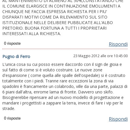
AL MANTENIMENTO DI ALMENO AL 50%,CONSTATANDO CHE
IL COMUNE ELARGISCE IN CONTINUAZIONE EMOLUMENTI A
CHIUNQUE NE FACCIA ESPRESSA RICHIESTA PER I PIU'
DISPARATI MOTIVI COME DA RILEVAMENTO SUL SITO
ISTITUZIONALE NELLE DELIBERE PUBBLICATE ALL'ALBO
PRETORIO. BUONA FORTUNA A TUTTI I PROPRIETARI
INTERESSATI ALLA RICHIESTA.
Rispondi
23 Maggio 2012 alle ore 10:45:00
Pugno di Ferro
L'unica cosa su cui posso essere daccordo con il sign de gioia e
sul fatto di come si è voluto costruire. Le nuove zone
d'espansione ( come quella alle spalle dell'ospedale) si è costruito
totalmente con i piedi. Tranne rare eccezzioni la zona di via
spadolini è francamente un colabrodo, ville da una parte, palazzi di
6 piani dall'altra, enrome lama di fronte. Davvero uno skifo.
Bisognerebbe ripensare ad un nuovo modello di progettazione e
mandare i progettisti a zappare la terra, invece di fare i vip per le
strade.
Rispondi